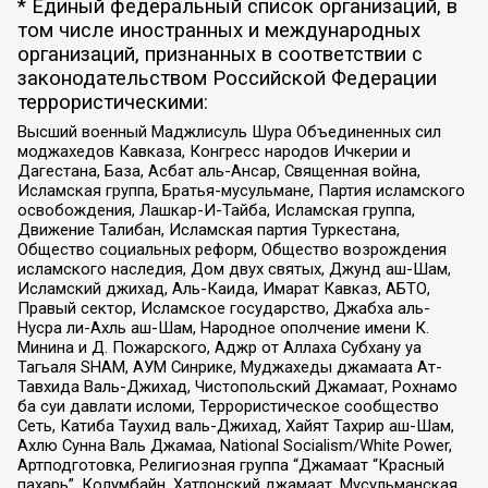
* Единый федеральный список организаций, в
том числе иностранных и международных
организаций, признанных в соответствии с
законодательством Российской Федерации
террористическими:
Высший военный Маджлисуль Шура Объединенных сил
моджахедов Кавказа, Конгресс народов Ичкерии и
Дагестана, База, Асбат аль-Ансар, Священная война,
Исламская группа, Братья-мусульмане, Партия исламского
освобождения, Лашкар-И-Тайба, Исламская группа,
Движение Талибан, Исламская партия Туркестана,
Общество социальных реформ, Общество возрождения
исламского наследия, Дом двух святых, Джунд аш-Шам,
Исламский джихад, Аль-Каида, Имарат Кавказ, АБТО,
Правый сектор, Исламское государство, Джабха аль-
Нусра ли-Ахль аш-Шам, Народное ополчение имени К.
Минина и Д. Пожарского, Аджр от Аллаха Субхану уа
Тагьаля SHAM, АУМ Синрике, Муджахеды джамаата Ат-
Тавхида Валь-Джихад, Чистопольский Джамаат, Рохнамо
ба суи давлати исломи, Террористическое сообщество
Сеть, Катиба Таухид валь-Джихад, Хайят Тахрир аш-Шам,
Ахлю Сунна Валь Джамаа, National Socialism/White Power,
Артподготовка, Религиозная группа “Джамаат “Красный
пахарь”, Колумбайн, Хатлонский джамаат, Мусульманская