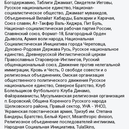
Богодержавию, Таблиги Джамаат, Свидетели Иеговы,
Русское национальное единство, Национал-
социалистическое общество, Джамаат мувахидов,
Объединенный Вилайат Кабарды, Балкарии и Карачая,
Союз славян, Ат-Такфир Валь-Хиджра, Пит Буль,
Национал-социалистическая рабочая партия России,
Славянский союз, Формат-18, Благородный Орден
Дьявола, Армия воли народа, Национальная
Социалистическая Инициатива города Череповца,
Духовно-Родовая Держава Русь, Русское национальное
единство, Древнерусской Инглистической церкви
Православных Староверов-Инглингов, Русский
общенациональный союз, Движение против нелегальной
иммиграции, Кровь и Честь, О свободе совести и о
религиозных объединениях, Омская организация
общественного политического движения Русское
национальное единство, Северное Братство, Клуб
Болельщиков Футбольного Клуба Динамо,
Файзрахманисты, Мусульманская религиозная организация
п. Боровский, Община Коренного Русского народа
Щелковского района, Правый сектор, УНА - УНСО,
Украинская повстанческая армия, Тризуб им. Степана
Бандеры, Братство, Белый Крест, Misanthropic division,
Религиозное объединение последователей инглиизма,
Народная Социальная Инициатива, TulaSkins,