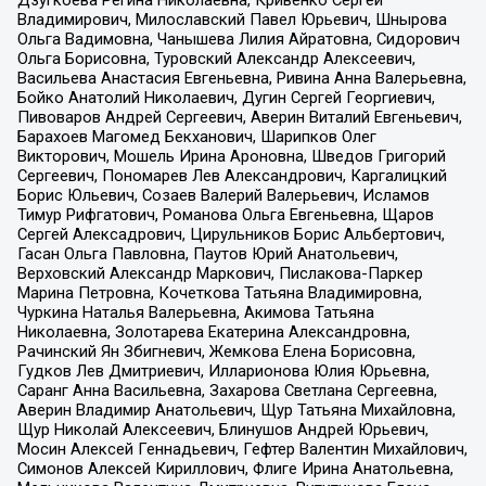
Владимирович, Милославский Павел Юрьевич, Шнырова
Ольга Вадимовна, Чанышева Лилия Айратовна, Сидорович
Ольга Борисовна, Туровский Александр Алексеевич,
Васильева Анастасия Евгеньевна, Ривина Анна Валерьевна,
Бойко Анатолий Николаевич, Дугин Сергей Георгиевич,
Пивоваров Андрей Сергеевич, Аверин Виталий Евгеньевич,
Барахоев Магомед Бекханович, Шарипков Олег
Викторович, Мошель Ирина Ароновна, Шведов Григорий
Сергеевич, Пономарев Лев Александрович, Каргалицкий
Борис Юльевич, Созаев Валерий Валерьевич, Исламов
Тимур Рифгатович, Романова Ольга Евгеньевна, Щаров
Сергей Алексадрович, Цирульников Борис Альбертович,
Гасан Ольга Павловна, Паутов Юрий Анатольевич,
Верховский Александр Маркович, Пислакова-Паркер
Марина Петровна, Кочеткова Татьяна Владимировна,
Чуркина Наталья Валерьевна, Акимова Татьяна
Николаевна, Золотарева Екатерина Александровна,
Рачинский Ян Збигневич, Жемкова Елена Борисовна,
Гудков Лев Дмитриевич, Илларионова Юлия Юрьевна,
Саранг Анна Васильевна, Захарова Светлана Сергеевна,
Аверин Владимир Анатольевич, Щур Татьяна Михайловна,
Щур Николай Алексеевич, Блинушов Андрей Юрьевич,
Мосин Алексей Геннадьевич, Гефтер Валентин Михайлович,
Симонов Алексей Кириллович, Флиге Ирина Анатольевна,