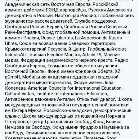
Академическая сеть Восточная Европа, Российский
комитет действия, РЭНД корпорейшн, Русская Америка за
демократию в России, Настоящая Россия, Глобальная сеть
журналистов-расследователей, Служба поддержки,
Свободная Россия Берлин, Свободная Россия Северный
Рейн-Вестфалия, Фонд глобальной помощи, Антивоенный
комитет России, Russie-Libertes, La Asocicion de Rusos
Libres, Союз за возвращение Северных территорий,
Крымскотатарский Ресурсный Центр, Глобальный союз
IndustriALL, Russian Election Monitor, Article 19, Мнение
медиа, Федерация анархического черного креста, Радио
Свободная Европа, Германское общество изучения
Восточной Европы, Фонд имени Фридриха Эберта, XZ
gGmbH, Мобильная академия поддержки гендерной
демократии и миротворчества, Форум имени Льва
Копелева, American Councils for International Education,
Cultural Vistas, Institute of International Education,
Антивоенное движение Антальи, Открытый диалог, Школа
международных отношений и государственной политики
им Питера Мунка, Российско-канадский демократический
альянс, Школа международных отношений им Нормана
Патерсона, Центр Гражданских Свобод, Фонд Бориса
Немцова за Свободу, Фонд имени Фридриха Науманна за
свободу, Феминистское антивоенное сопротивление,
Комитет независимости Ингушетии, Прометей, Stop