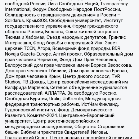
свободной России, Лига Свободных Наций, Transparеncy
International, Форум Свободных Народов ПостРоссии,
Солидарность с гражданским движением в России –
Solidarus, КрымSOS, Свободный университет, Институт
государственного управления, Форум гражданского
общества Россия, Беллона, Союз жителей островов
Тисима и Хабомаи, Съезд народных депутатов, Гринпис
Интернешнл, Фонд борьбы с коррупцией Инк, Завет
церквей TCCN, Агора, Всемирный фонд природы, BDR
Novaja Gazeta-Europe, Алтай проект, Образовательный дом
прав человека Чернигов, Фонд Дом Прав Человека,
Белорусский дом прав человека имени Бориса Звозскова,
Дом прав человека Тбилиси, Дом прав человека Ереван,
Дом прав человека Крым, Центр дикого лосося, TVR
Studios, ТВ Дождь, Центр европейских исследований им
Вилфрида Мартенса, Сетевое объединение журналистов
расследователей, АЛЛАТРА, За свободную Россию,
Свободная Бурятия, Uralic, UnKremlin, Международная
федерация транспортных рабочих, ИстЧам Финланд,
Гудзоновский институт, Фонд Демократического
Развития, Комитет-2024, Центрально-Европейский
университет, Центр восточноевропейских и
международных исследований, Общество Сторожевой
башни, Библии и трактатов Свидетелей Иеговы,
Гражданский Совет, Центр анализа европейской политики,