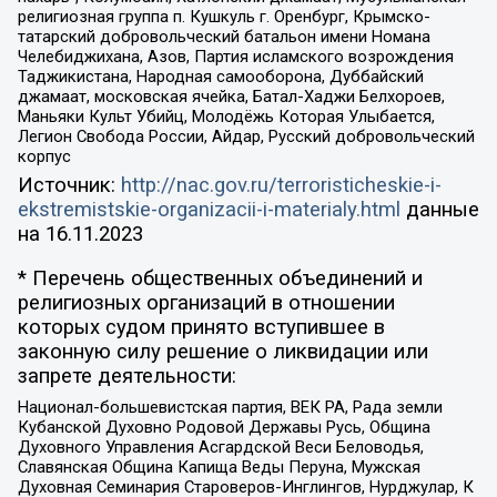
религиозная группа п. Кушкуль г. Оренбург, Крымско-
татарский добровольческий батальон имени Номана
Челебиджихана, Азов, Партия исламского возрождения
Таджикистана, Народная самооборона, Дуббайский
джамаат, московская ячейка, Батал-Хаджи Белхороев,
Маньяки Культ Убийц, Молодёжь Которая Улыбается,
Легион Свобода России, Айдар, Русский добровольческий
корпус
Источник:
http://nac.gov.ru/terroristicheskie-i-
ekstremistskie-organizacii-i-materialy.html
данные
на
16.11.2023
* Перечень общественных объединений и
религиозных организаций в отношении
которых судом принято вступившее в
законную силу решение о ликвидации или
запрете деятельности:
Национал-большевистская партия, ВЕК РА, Рада земли
Кубанской Духовно Родовой Державы Русь, Община
Духовного Управления Асгардской Веси Беловодья,
Славянская Община Капища Веды Перуна, Мужская
Духовная Семинария Староверов-Инглингов, Нурджулар, К