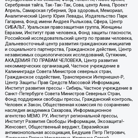
Серебряная тайга, Так-Так-Так, Сова, центр Анна, Проект
Апрель, Самарская губерния, Эра здоровья, Мемориал,
Аналитический Центр Юрия Левады, Издательство Парк
Гагарина, Фонд имени Андрея Рылькова, Сфера, Центр
СИБАЛЬТ, Уральская правозащитная группа, Женщины
Евразии, Институт прав человека, Фонд защиты гласности,
Российский исследовательский центр по правам человека,
Дальневосточный центр развития гражданских инициатив
и социального партнерства, Гражданское действие, Центр
независимых социологических исследований, Сутяжник,
АКАДЕМИЯ ПО ПРАВАМ ЧЕЛОВЕКА, Центр развития
некоммерческих организаций, Частное учреждение в
Калининграде Совета Министров северных стран,
Гражданское содействие, Трансперенси Интернешнл-Р,
Центр Защиты Прав Средств Массовой Информации,
Институт развития прессы - Сибирь, Частное учреждение в
Санкт-Петербурге Совета Министров Северных Стран,
Фонд поддержки свободы прессы, Гражданский контроль,
Человек и Закон, Общественная комиссия по сохранению
наследия академика Сахарова, Информационное
агентство МЕМО. РУ, Институт региональной прессы,
Институт Развития Свободы Информации, Экозащита!-
Женсовет, Общественный вердикт, Евразийская
антимонопольная ассоциация, Бедушев Петр Петрович,
Дзугкоева Регина Николаевна, Кривенко Сергей