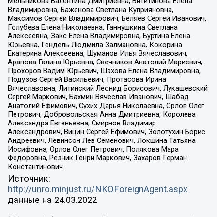
Мельникова Валентина Дмитриевна, Вититинова Елена
Владимировна, Баженова Светлана Куприяновна,
Максимов Сергей Владимирович, Беляев Сергей Иванович,
Голубева Елена Николаевна, Ганнушкина Светлана
Алексеевна, Закс Елена Владимировна, Буртина Елена
Юрьевна, Гендель Людмила Залмановна, Кокорина
Екатерина Алексеевна, Шуманов Илья Вячеславович,
Арапова Галина Юрьевна, Свечников Анатолий Мариевич,
Прохоров Вадим Юрьевич, Шахова Елена Владимировна,
Подузов Сергей Васильевич, Протасова Ирина
Вячеславовна, Литинский Леонид Борисович, Лукашевский
Сергей Маркович, Бахмин Вячеслав Иванович, Шабад
Анатолий Ефимович, Сухих Дарья Николаевна, Орлов Олег
Петрович, Добровольская Анна Дмитриевна, Королева
Александра Евгеньевна, Смирнов Владимир
Александрович, Вицин Сергей Ефимович, Золотухин Борис
Андреевич, Левинсон Лев Семенович, Локшина Татьяна
Иосифовна, Орлов Олег Петрович, Полякова Мара
Федоровна, Резник Генри Маркович, Захаров Герман
Константинович
Источник:
http://unro.minjust.ru/NKOForeignAgent.aspx
данные на
24.03.2022