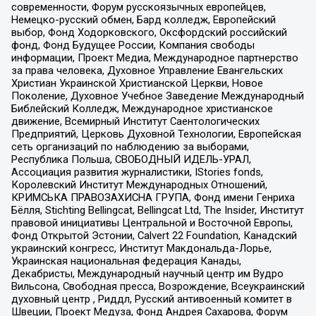
современности, Форум русскоязычных европейцев,
Немецко-русский обмен, Бард колледж, Европейский
выбор, Фонд Ходорковского, Оксфордский российский
фонд, Фонд Будущее России, Компания свободы
информации, Проект Медиа, Международное партнерство
за права человека, Духовное Управление Евангельских
Христиан Украинской Христианской Церкви, Новое
Поколение, Духовное Учебное Заведение Международный
Библейский Колледж, Международное христианское
движение, Всемирный Институт Саентологических
Предприятий, Церковь Духовной Технологии, Европейская
сеть организаций по наблюдению за выборами,
Республика Польша, СВОБОДНЫЙ ИДЕЛЬ-УРАЛ,
Ассоциация развития журналистики, IStories fonds,
Королевский Институт Международных Отношений,
КРИМСЬКА ПРАВОЗАХИСНА ГРУПА, Фонд имени Генриха
Бёлля, Stichting Bellingcat, Bellingcat Ltd, The Insider, Институт
правовой инициативы Центральной и Восточной Европы,
Фонд Открытой Эстонии, Calvert 22 Foundation, Канадский
украинский конгресс, Институт Макдональда-Лорье,
Украинская национальная федерация Канады,
Декабристы, Международный научный центр им Вудро
Вильсона, Свободная пресса, Возрождение, Всеукраинский
духовный центр , Риддл, Русский антивоенный комитет в
Швеции, Проект Медуза, Фонд Андрея Сахарова, Форум