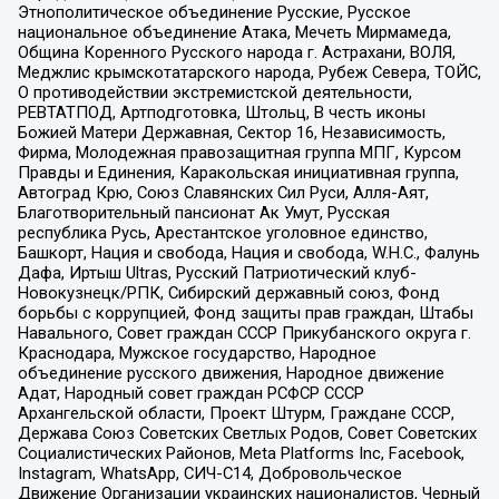
Этнополитическое объединение Русские, Русское
национальное объединение Атака, Мечеть Мирмамеда,
Община Коренного Русского народа г. Астрахани, ВОЛЯ,
Меджлис крымскотатарского народа, Рубеж Севера, ТОЙС,
О противодействии экстремистской деятельности,
РЕВТАТПОД, Артподготовка, Штольц, В честь иконы
Божией Матери Державная, Сектор 16, Независимость,
Фирма, Молодежная правозащитная группа МПГ, Курсом
Правды и Единения, Каракольская инициативная группа,
Автоград Крю, Союз Славянских Сил Руси, Алля-Аят,
Благотворительный пансионат Ак Умут, Русская
республика Русь, Арестантское уголовное единство,
Башкорт, Нация и свобода, Нация и свобода, W.H.С., Фалунь
Дафа, Иртыш Ultras, Русский Патриотический клуб-
Новокузнецк/РПК, Сибирский державный союз, Фонд
борьбы с коррупцией, Фонд защиты прав граждан, Штабы
Навального, Совет граждан СССР Прикубанского округа г.
Краснодара, Мужское государство, Народное
объединение русского движения, Народное движение
Адат, Народный совет граждан РСФСР СССР
Архангельской области, Проект Штурм, Граждане СССР,
Держава Союз Советских Светлых Родов, Совет Советских
Социалистических Районов, Meta Platforms Inc, Facebook,
Instagram, WhatsApp, СИЧ-С14, Добровольческое
Движение Организации украинских националистов, Черный