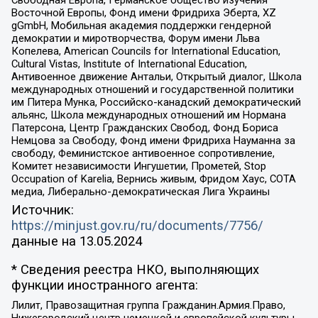
Свободная Европа, Германское общество изучения
Восточной Европы, Фонд имени Фридриха Эберта, XZ
gGmbH, Мобильная академия поддержки гендерной
демократии и миротворчества, Форум имени Льва
Копелева, American Councils for International Education,
Cultural Vistas, Institute of International Education,
Антивоенное движение Антальи, Открытый диалог, Школа
международных отношений и государственной политики
им Питера Мунка, Российско-канадский демократический
альянс, Школа международных отношений им Нормана
Патерсона, Центр Гражданских Свобод, Фонд Бориса
Немцова за Свободу, Фонд имени Фридриха Науманна за
свободу, Феминистское антивоенное сопротивление,
Комитет независимости Ингушетии, Прометей, Stop
Occupation of Karelia, Вернись живым, Фридом Хаус, СОТА
медиа, Либерально-демократическая Лига Украины
Источник:
https://minjust.gov.ru/ru/documents/7756/
данные на
13.05.2024
* Сведения реестра НКО, выполняющих
функции иностранного агента:
Лилит, Правозащитная группа Гражданин.Армия.Право,
Нижегородский центр немецкой и европейской культуры,