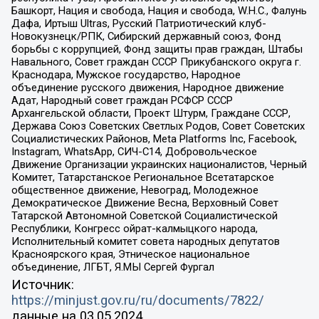
Башкорт, Нация и свобода, Нация и свобода, W.H.С., Фалунь
Дафа, Иртыш Ultras, Русский Патриотический клуб-
Новокузнецк/РПК, Сибирский державный союз, Фонд
борьбы с коррупцией, Фонд защиты прав граждан, Штабы
Навального, Совет граждан СССР Прикубанского округа г.
Краснодара, Мужское государство, Народное
объединение русского движения, Народное движение
Адат, Народный совет граждан РСФСР СССР
Архангельской области, Проект Штурм, Граждане СССР,
Держава Союз Советских Светлых Родов, Совет Советских
Социалистических Районов, Meta Platforms Inc, Facebook,
Instagram, WhatsApp, СИЧ-С14, Добровольческое
Движение Организации украинских националистов, Черный
Комитет, Татарстанское Региональное Всетатарское
общественное движение, Невоград, Молодежное
Демократическое Движение Весна, Верховный Совет
Татарской Автономной Советской Социалистической
Республики, Конгресс ойрат-калмыцкого народа,
Исполнительный комитет совета народных депутатов
Красноярского края, Этническое национальное
объединение, ЛГБТ, Я.МЫ Сергей Фургал
Источник:
https://minjust.gov.ru/ru/documents/7822/
данные на
03.05.2024