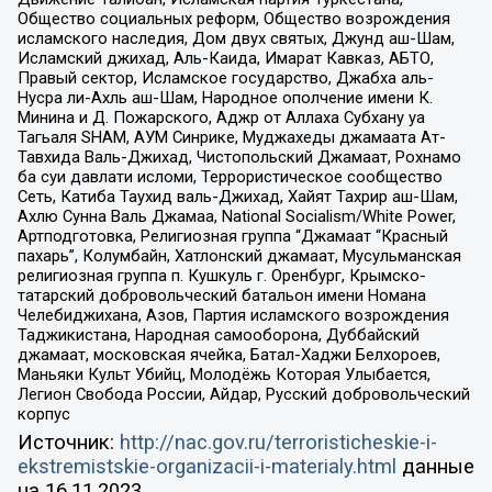
Общество социальных реформ, Общество возрождения
исламского наследия, Дом двух святых, Джунд аш-Шам,
Исламский джихад, Аль-Каида, Имарат Кавказ, АБТО,
Правый сектор, Исламское государство, Джабха аль-
Нусра ли-Ахль аш-Шам, Народное ополчение имени К.
Минина и Д. Пожарского, Аджр от Аллаха Субхану уа
Тагьаля SHAM, АУМ Синрике, Муджахеды джамаата Ат-
Тавхида Валь-Джихад, Чистопольский Джамаат, Рохнамо
ба суи давлати исломи, Террористическое сообщество
Сеть, Катиба Таухид валь-Джихад, Хайят Тахрир аш-Шам,
Ахлю Сунна Валь Джамаа, National Socialism/White Power,
Артподготовка, Религиозная группа “Джамаат “Красный
пахарь”, Колумбайн, Хатлонский джамаат, Мусульманская
религиозная группа п. Кушкуль г. Оренбург, Крымско-
татарский добровольческий батальон имени Номана
Челебиджихана, Азов, Партия исламского возрождения
Таджикистана, Народная самооборона, Дуббайский
джамаат, московская ячейка, Батал-Хаджи Белхороев,
Маньяки Культ Убийц, Молодёжь Которая Улыбается,
Легион Свобода России, Айдар, Русский добровольческий
корпус
Источник:
http://nac.gov.ru/terroristicheskie-i-
ekstremistskie-organizacii-i-materialy.html
данные
на
16.11.2023