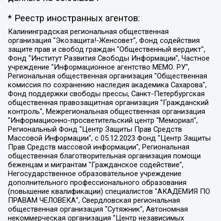
* Реестр иностранных агентов:
Калининградская региональная общественная организация "Экозащита!-Женсовет", Фонд содействия защите прав и свобод граждан "Общественный вердикт", Фонд "Институт Развития Свободы Информации", Частное учреждение "Информационное агентство МЕМО. РУ", Региональная общественная организация "Общественная комиссия по сохранению наследия академика Сахарова", Фонд поддержки свободы прессы, Санкт-Петербургская общественная правозащитная организация "Гражданский контроль", Межрегиональная общественная организация "Информационно-просветительский центр "Мемориал", Региональный Фонд "Центр Защиты Прав Средств Массовой Информации", с 05.12.2023 Фонд "Центр Защиты Прав Средств массовой информации", Региональная общественная благотворительная организация помощи беженцам и мигрантам "Гражданское содействие", Негосударственное образовательное учреждение дополнительного профессионального образования (повышение квалификации) специалистов "АКАДЕМИЯ ПО ПРАВАМ ЧЕЛОВЕКА", Свердловская региональная общественная организация "Сутяжник", Автономная некоммерческая организация "Центр независимых социологических исследований", Союз общественных объединений "Российский исследовательский центр по правам человека", Региональное общественное учреждение научно-информационный центр "МЕМОРИАЛ", Некоммерческая организация "Фонд защиты гласности", Автономная некоммерческая организация "Институт прав человека", Городская общественная организация "Екатеринбургское общество "МЕМОРИАЛ", Городская общественная организация "Рязанское историко-просветительское и правозащитное общество "Мемориал" (Рязанский Мемориал), Челябинский региональный орган общественной самодеятельности – женское общественное объединение "Женщины Евразии", Челябинский региональный орган общественной самодеятельности "Уральская правозащитная группа", Фонд содействия защите здоровья и социальной справедливости имени Андрея Рылькова, Автономная Некоммерческая Организация "Аналитический Центр Юрия Левады", Автономная некоммерческая организация социальной поддержки населения "Проект Апрель", Региональная общественная организация помощи женщинам и детям, находящимся в кризисной ситуации "Информационно-методический центр "Анна", Фонд содействия развитию массовых коммуникаций и правовому просвещению "Так-так-Так", Фонд содействия устойчивому развитию "Серебряная тайга", Свердловский региональный общественный фонд социальных проектов "Новое время", "Idel.Реалии", Кавказ.Реалии, Крым.Реалии, Телеканал Настоящее Время, Татаро-башкирская служба Радио Свобода (Azatliq Radiosi), Радио Свободная Европа/Радио Свобода (PCE/PC), "Сибирь.Реалии", "Фактограф", Благотворительный фонд помощи осужденным и их семьям, Автономная некоммерческая организация "Институт глобализации и социальных движений", Фонд "В защиту прав заключенных", Частное учреждение "Центр поддержки и содействия развитию средств массовой информации", Пензенский региональный общественный благотворительный фонд "Гражданский союз", "Север.Реалии", Некоммерческая организация Фонд "Правовая инициатива", Общество с ограниченной ответственностью "Радио Свободная Европа/Радио Свобода", Чешское информационное агентство "MEDIUM-ORIENT", Красноярская региональная общественная организация "Мы против СПИДа", Камалягин Денис Николаевич, Маркелов Сергей Евгеньевич, Пономарев Лев Александрович, Савицкая Людмила Алексеевна, Автономная некоммерческая организация "Центр по работе с проблемой насилия "НАСИЛИЮ.НЕТ", Межрегиональный профессиональный союз работников здравоохранения "Альянс врачей", Юридическое лицо, зарегистрированное в Латвийской Республике, SIA "Medusa Project" (регистрационный номер 40103797863, дата регистрации 10.06.2014), Некоммерческая организация "Фонд по борьбе с коррупцией", Автономная некоммерческая организация "Институт права и публичной политики", Баданин Роман Сергеевич, Гликин Максим Александрович, Железнова Мария Михайловна, Лукьянова Юлия Сергеевна, Маетная Елизавета Витальевна, Маняхин Петр Борисович, Чуракова Ольга Владимировна, Ярош Юлия Петровна, Юридическое лицо "The Insider SIA", зарегистрированное в Риге, Латвийская Республика (дата регистрации 26.06.2015), являющееся администратором доменного имени интернет-издания "The Insider SIA", https://theins.ru, Постернак Алексей Евгеньевич, Рубин Михаил Аркадьевич, Анин Роман Александрович, Юридическое лицо Istories fonds, зарегистрированное в Латвийской Республике (регистрационный номер 50008295751, дата регистрации 24.02.2020), Великовский Дмитрий Александрович, Долинина Ирина Николаевна, Мароховская Алеся Алексеевна, Шлейнов Роман Юрьевич, Шмагун Олеся Валентиновна, Общество с ограниченной ответственностью "Альтаир 2021", Общество с ограниченной ответственностью "Вега 2021", Общество с ограниченной ответственностью "Главный редактор 2021", Общество с ограниченной ответственностью "Ромашки монолит", Важенков Артем Валерьевич, Ивановская областная общественная организация "Центр гендерных исследований", Гурман Юрий Альбертович, Медиапроект "ОВД-Инфо", Егоров Владимир Владимирович, Жилинский Владимир Александрович, Общество с ограниченной ответственностью "ЗП", Иванова София Юрьевна, Карезина Инна Павловна, Кильтау Екатерина Викторовна, Петров Алексей Викторович, Пискунов Сергей Евгеньевич, Смирнов Сергей Сергеевич, Тихонов Михаил Сергеевич, Общество с ограниченной ответственностью "ЖУРНАЛИСТ-ИНОСТРАННЫЙ АГЕНТ", Арапова Галина Юрьевна, Вольтская Татьяна Анатольевна, Американская компания "Mason G.E.S. Anonymous Foundation" (США), являющаяся владельцем интернет-издания https://mnews.world/, Компания "Stichting Bellingcat", зарегистрированная в Нидерландах (дата регистрации 11.07.2018), Захаров Андрей Вячеславович, Клепиковская Екатерина Дмитриевна, Общество с ограниченной ответственностью "МЕМО", Перл Роман Александрович, Симонов Евгений Алексеевич, Соловьева Елена Анатольевна, Сотников Даниил Владимирович, Сурначева Елизавета Дмитриевна, Автономная некоммерческая организация по защите прав человека и информированию населения "Якутия – Наше Мнение", Общество с ограниченной ответственностью "Москоу диджитал медиа", с 26.01.2023 Общество с ограниченной ответственностью "Чайка Белые сады", Ветошкина Валерия Валерьевна, Заговора Максим Александрович, Межрегиональное общественное движение "Российская ЛГБТ - сеть", Оленичев Максим Владимирович, Павлов Иван Юрьевич, Скворцова Елена Сергеевна, Общество с ограниченной ответственностью "Как бы инагент", Кочетков Игорь Викторович, Общество с ограниченной ответственностью "Честные выборы", Еланчик Олег Александрович, Общество с ограниченной ответственностью "Нобелевский призыв", Гималова Регина Эмилевна, Григорьев Андрей Валерьевич, Григорьева Алина Александровна, Ассоциация по содействию защите прав призывников, альтернативнослужащих и военнослужащих "Правозащитная группа "Гражданин.Армия.Право", Хисамова Регина Фаритовна, Автономная некоммерческая организация по реализации социально-правовых программ "Лилит", Дальневосточное общественное движение "Маяк", Санкт-Петербургская ЛГБТ-инициативная группа "Выход", Инициативная группа ЛГБТ+ "Реверс", Алексеев Андрей Викторович, Бекбулатова Таисия Львовна, Беляев Иван Михайлович, Владыкина Елена Сергеевна, Гельман Марат Александрович, Никульшина Вероника Юрьевна, Толоконникова Надежда Андреевна, Шендерович Виктор Анатольевич, Общество с ограниченной ответственностью "Данное сообщение", Общество с ограниченной ответственностью Издательский дом "Новая глава", Айнбиндер Александра Александровна, Московский комьюнити-центр для ЛГБТ+инициатив, Благотворительный фонд развития филантропии, Deutsche Welle (Германия, Kurt-Schumacher-Strasse 3, 53113 Bonn), Борзунова Мария Михайловна, Воробьев Виктор Викторович, Голубева Анна Львовна, Константинова Алла Михайловна, Малкова Ирина Владимировна, Мурадов Мурад Абдулгалимович, Осетинская Елизавета Николаевна, Понасенков Евгений Николаевич, Ганапольский Матвей Юрьевич, Киселев Евгений Алексеевич, Борухович Ирина Григорьевна, Дремин Иван Тимофеевич, Дубровский Дмитрий Викторович, Красноярская региональная общественная организация поддержки и развития альтернативных образовательных технологий и межкультурных коммуникаций "ИНТЕРРА", Маяковская Екатерина Алексеевна, Фейгин Марк Захарович, Филимонов Андрей Викторович, Дзугкоева Регина Николаевна, Доброхотов Роман Александрович, Дудь Юрий Александрович, Елкин Сергей Владимирович, Кругликов Кирилл Игоревич, Сабунаева Мария Леонидовна, Семенов Алексей Владимирович, Шаинян Карен Багратович, Шульман Екатерина Михайловна, Асафьев Артур Валерьевич, Вахштайн Виктор Семенович, Венедиктов Алексей Алексеевич, Лушникова Екатерина Евгеньевна, Волков Леонид Михайлович, Невзоров Александр Глебович, Пархоменко Сергей Борисович, Сироткин Ярослав Николаевич, Кара-Мурза Владимир Владимирович, Баранова Наталья Владимировна, Гозман Леонид Яковлевич, Кагарлицкий Борис Юльевич, Климарев Михаил Валерьевич, Милов Владимир Станиславович, Автономная некоммерческая организация Краснодарский центр современного искусства "Типография", Моргенштерн Алишер Тагирович, Соболь Любовь Эдуардовна, Общество с ограниченной ответственностью "ЛИЗА НОРМ", Каспаров Гарри Кимович, Ходорковский Михаил Борисович, Общество с ограниченной ответственностью "Апрельские тезисы", Данилович Ирина Брониславовна, Кашин Олег Владимирович, Петров Николай Владимирович, Пивоваров Алексей Владимирович, Соколов Михаил Владимирович, Цветкова Юлия Владимировна, Чичваркин Евгений Александрович, Комитет против пыток/Команда против пыток, Общество с ограниченной ответственностью "Первый научный", Общество с ограниченной ответственностью "Вертолет и ко", Белоцерковская Вероника Борисовна, Кац Максим Евгеньевич, Лазарева Татьяна Юрьевна, Шаведдинов Руслан Табризович, Яшин Илья Валерьевич, Общество с ограниченной ответственностью "Иноагент ААВ", Алешковский Дмитрий Петрович, Альбац Евгения Марковна, Быков Дмитрий Львович, Галямина Юлия Евгеньевна, Лойко Сергей Леонидович, Мартынов Кирилл Константинович, Медведев Сергей Александрович, Крашенинников Федор Геннадиевич, Гордеева Катерина Вл