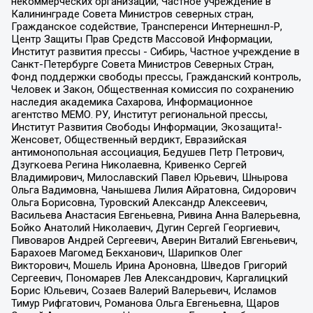
некоммерческих организаций, Частное учреждение в
Калининграде Совета Министров северных стран,
Гражданское содействие, Трансперенси Интернешнл-Р,
Центр Защиты Прав Средств Массовой Информации,
Институт развития прессы - Сибирь, Частное учреждение в
Санкт-Петербурге Совета Министров Северных Стран,
Фонд поддержки свободы прессы, Гражданский контроль,
Человек и Закон, Общественная комиссия по сохранению
наследия академика Сахарова, Информационное
агентство МЕМО. РУ, Институт региональной прессы,
Институт Развития Свободы Информации, Экозащита!-
Женсовет, Общественный вердикт, Евразийская
антимонопольная ассоциация, Бедушев Петр Петрович,
Дзугкоева Регина Николаевна, Кривенко Сергей
Владимирович, Милославский Павел Юрьевич, Шнырова
Ольга Вадимовна, Чанышева Лилия Айратовна, Сидорович
Ольга Борисовна, Туровский Александр Алексеевич,
Васильева Анастасия Евгеньевна, Ривина Анна Валерьевна,
Бойко Анатолий Николаевич, Дугин Сергей Георгиевич,
Пивоваров Андрей Сергеевич, Аверин Виталий Евгеньевич,
Барахоев Магомед Бекханович, Шарипков Олег
Викторович, Мошель Ирина Ароновна, Шведов Григорий
Сергеевич, Пономарев Лев Александрович, Каргалицкий
Борис Юльевич, Созаев Валерий Валерьевич, Исламов
Тимур Рифгатович, Романова Ольга Евгеньевна, Щаров