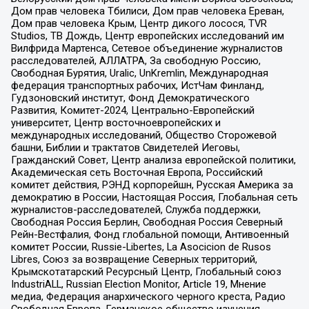
Дом прав человека Тбилиси, Дом прав человека Ереван,
Дом прав человека Крым, Центр дикого лосося, TVR
Studios, ТВ Дождь, Центр европейских исследований им
Вилфрида Мартенса, Сетевое объединение журналистов
расследователей, АЛЛАТРА, За свободную Россию,
Свободная Бурятия, Uralic, UnKremlin, Международная
федерация транспортных рабочих, ИстЧам Финланд,
Гудзоновский институт, Фонд Демократического
Развития, Комитет-2024, Центрально-Европейский
университет, Центр восточноевропейских и
международных исследований, Общество Сторожевой
башни, Библии и трактатов Свидетелей Иеговы,
Гражданский Совет, Центр анализа европейской политики,
Академическая сеть Восточная Европа, Российский
комитет действия, РЭНД корпорейшн, Русская Америка за
демократию в России, Настоящая Россия, Глобальная сеть
журналистов-расследователей, Служба поддержки,
Свободная Россия Берлин, Свободная Россия Северный
Рейн-Вестфалия, Фонд глобальной помощи, Антивоенный
комитет России, Russie-Libertes, La Asocicion de Rusos
Libres, Союз за возвращение Северных территорий,
Крымскотатарский Ресурсный Центр, Глобальный союз
IndustriALL, Russian Election Monitor, Article 19, Мнение
медиа, Федерация анархического черного креста, Радио