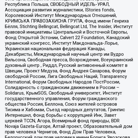
Республика Польша, СВОБОДНЫЙ ИДЕЛЬ-УРАЛ,
Ассоциация развития журналистики, IStories fonds,
Королевский Институт Международных Отношений,
КРИМСЬКА ПРАВОЗАХИСНА ГРУПА, Фонд имени Генриха
Бёлля, Stichting Bellingcat, Bellingcat Ltd, The Insider, Институт
правовой инициативы Центральной и Восточной Европы,
Фонд Открытой Эстонии, Calvert 22 Foundation, Канадский
украинский конгресс, Институт Макдональда-Лорье,
Украинская национальная федерация Канады,
Декабристы, Международный научный центр им Вудро
Вильсона, Свободная пресса, Возрождение, Всеукраинский
духовный центр , Риддл, Русский антивоенный комитет в
Швеции, Проект Медуза, Фонд Андрея Сахарова, Форум
свободной России, Лига Свободных Наций, Transparеncy
International, Форум Свободных Народов ПостРоссии,
Солидарность с гражданским движением в России –
Solidarus, КрымSOS, Свободный университет, Институт
государственного управления, Форум гражданского
общества Россия, Беллона, Союз жителей островов
Тисима и Хабомаи, Съезд народных депутатов, Гринпис
Интернешнл, Фонд борьбы с коррупцией Инк, Завет
церквей TCCN, Агора, Всемирный фонд природы, BDR
Novaja Gazeta-Europe, Алтай проект, Образовательный дом
прав человека Чернигов, Фонд Дом Прав Человека,
Белорусский дом прав человека имени Бориса Звозскова,