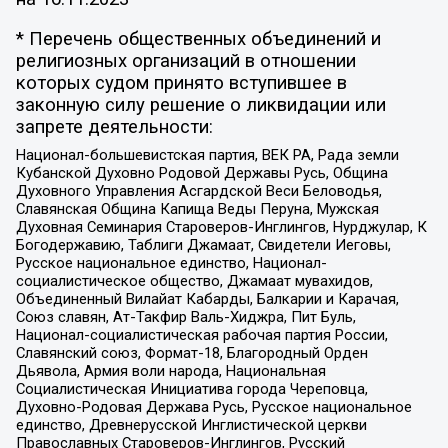
* Перечень общественных объединений и
религиозных организаций в отношении
которых судом принято вступившее в
законную силу решение о ликвидации или
запрете деятельности:
Национал-большевистская партия, ВЕК РА, Рада земли
Кубанской Духовно Родовой Державы Русь, Община
Духовного Управления Асгардской Веси Беловодья,
Славянская Община Капища Веды Перуна, Мужская
Духовная Семинария Староверов-Инглингов, Нурджулар, К
Богодержавию, Таблиги Джамаат, Свидетели Иеговы,
Русское национальное единство, Национал-
социалистическое общество, Джамаат мувахидов,
Объединенный Вилайат Кабарды, Балкарии и Карачая,
Союз славян, Ат-Такфир Валь-Хиджра, Пит Буль,
Национал-социалистическая рабочая партия России,
Славянский союз, Формат-18, Благородный Орден
Дьявола, Армия воли народа, Национальная
Социалистическая Инициатива города Череповца,
Духовно-Родовая Держава Русь, Русское национальное
единство, Древнерусской Инглистической церкви
Православных Староверов-Инглингов, Русский