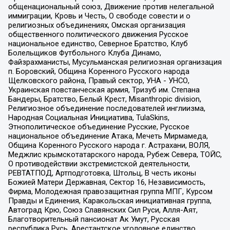
общенациональный союз, Движение против нелегальной
иммиграции, Кровь и Честь, О свободе совести и о
религиозных объединениях, Омская организация
общественного политического движения Русское
национальное единство, Северное Братство, Клуб
Болельщиков Футбольного Клуба Динамо,
Файзрахманисты, Мусульманская религиозная организация
п. Боровский, Община Коренного Русского народа
Щелковского района, Правый сектор, УНА - УНСО,
Украинская повстанческая армия, Тризуб им. Степана
Бандеры, Братство, Белый Крест, Misanthropic division,
Религиозное объединение последователей инглиизма,
Народная Социальная Инициатива, TulaSkins,
Этнополитическое объединение Русские, Русское
национальное объединение Атака, Мечеть Мирмамеда,
Община Коренного Русского народа г. Астрахани, ВОЛЯ,
Меджлис крымскотатарского народа, Рубеж Севера, ТОЙС,
О противодействии экстремистской деятельности,
РЕВТАТПОД, Артподготовка, Штольц, В честь иконы
Божией Матери Державная, Сектор 16, Независимость,
Фирма, Молодежная правозащитная группа МПГ, Курсом
Правды и Единения, Каракольская инициативная группа,
Автоград Крю, Союз Славянских Сил Руси, Алля-Аят,
Благотворительный пансионат Ак Умут, Русская
республика Русь, Арестантское уголовное единство,