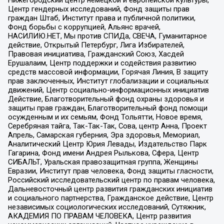
Центр гендерных исследований, Фонд защиты прав
граждан Штаб, Институт права и публичной политики,
Фонд борьбы с коррупцией, Альянс врачей,
НАСИЛИЮ.НЕТ, Мы против СПИДа, СВЕЧА, Гуманитарное
действие, Открытый Петербург, Лига Избирателей,
Правовая инициатива, Гражданский Союз, Хасдей
Ерушалаим, Центр поддержки и содействия развитию
средств массовой информации, Горячая Линия, В защиту
прав заключенных, Институт глобализации и социальных
движений, Центр социально-информационных инициатив
Действие, Благотворительный фонд охраны здоровья и
защиты прав граждан, Благотворительный фонд помощи
осужденным и их семьям, Фонд Тольятти, Новое время,
Серебряная тайга, Так-Так-Так, Сова, центр Анна, Проект
Апрель, Самарская губерния, Эра здоровья, Мемориал,
Аналитический Центр Юрия Левады, Издательство Парк
Гагарина, Фонд имени Андрея Рылькова, Сфера, Центр
СИБАЛЬТ, Уральская правозащитная группа, Женщины
Евразии, Институт прав человека, Фонд защиты гласности,
Российский исследовательский центр по правам человека,
Дальневосточный центр развития гражданских инициатив
и социального партнерства, Гражданское действие, Центр
независимых социологических исследований, Сутяжник,
АКАДЕМИЯ ПО ПРАВАМ ЧЕЛОВЕКА, Центр развития