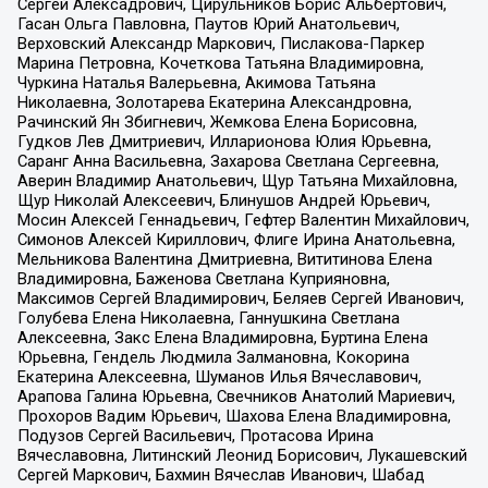
Сергей Алексадрович, Цирульников Борис Альбертович,
Гасан Ольга Павловна, Паутов Юрий Анатольевич,
Верховский Александр Маркович, Пислакова-Паркер
Марина Петровна, Кочеткова Татьяна Владимировна,
Чуркина Наталья Валерьевна, Акимова Татьяна
Николаевна, Золотарева Екатерина Александровна,
Рачинский Ян Збигневич, Жемкова Елена Борисовна,
Гудков Лев Дмитриевич, Илларионова Юлия Юрьевна,
Саранг Анна Васильевна, Захарова Светлана Сергеевна,
Аверин Владимир Анатольевич, Щур Татьяна Михайловна,
Щур Николай Алексеевич, Блинушов Андрей Юрьевич,
Мосин Алексей Геннадьевич, Гефтер Валентин Михайлович,
Симонов Алексей Кириллович, Флиге Ирина Анатольевна,
Мельникова Валентина Дмитриевна, Вититинова Елена
Владимировна, Баженова Светлана Куприяновна,
Максимов Сергей Владимирович, Беляев Сергей Иванович,
Голубева Елена Николаевна, Ганнушкина Светлана
Алексеевна, Закс Елена Владимировна, Буртина Елена
Юрьевна, Гендель Людмила Залмановна, Кокорина
Екатерина Алексеевна, Шуманов Илья Вячеславович,
Арапова Галина Юрьевна, Свечников Анатолий Мариевич,
Прохоров Вадим Юрьевич, Шахова Елена Владимировна,
Подузов Сергей Васильевич, Протасова Ирина
Вячеславовна, Литинский Леонид Борисович, Лукашевский
Сергей Маркович, Бахмин Вячеслав Иванович, Шабад