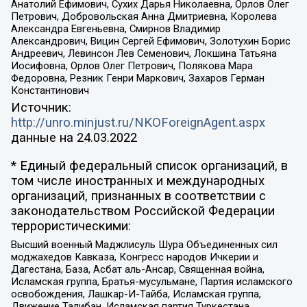
Анатолий Ефимович, Сухих Дарья Николаевна, Орлов Олег
Петрович, Добровольская Анна Дмитриевна, Королева
Александра Евгеньевна, Смирнов Владимир
Александрович, Вицин Сергей Ефимович, Золотухин Борис
Андреевич, Левинсон Лев Семенович, Локшина Татьяна
Иосифовна, Орлов Олег Петрович, Полякова Мара
Федоровна, Резник Генри Маркович, Захаров Герман
Константинович
Источник:
http://unro.minjust.ru/NKOForeignAgent.aspx
данные на
24.03.2022
* Единый федеральный список организаций, в
том числе иностранных и международных
организаций, признанных в соответствии с
законодательством Российской Федерации
террористическими:
Высший военный Маджлисуль Шура Объединенных сил
моджахедов Кавказа, Конгресс народов Ичкерии и
Дагестана, База, Асбат аль-Ансар, Священная война,
Исламская группа, Братья-мусульмане, Партия исламского
освобождения, Лашкар-И-Тайба, Исламская группа,
Движение Талибан, Исламская партия Туркестана,