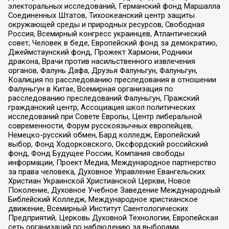
электоральных исследований, Германский фонд Маршалла
Соединенных Штатов, Тихоокеанский центр защиты
окружающей среды и природных ресурсов, Свободная
Россия, Всемирный конгресс украинцев, Атлантический
совет, Человек в беде, Европейский фонд за демократию,
Джеймстаунский фонд, Прожект Хармони, Родники
дракона, Врачи против насильственного извлечения
органов, Фалунь Дафа, Друзья Фалуньгун, Фалуньгун,
Коалиция по расследованию преследования в отношении
Фалуньгун в Китае, Всемирная организация по
расследованию преследований Фалуньгун, Пражский
гражданский центр, Ассоциация школ политических
исследований при Совете Европы, Центр либеральной
современности, Форум русскоязычных европейцев,
Немецко-русский обмен, Бард колледж, Европейский
выбор, Фонд Ходорковского, Оксфордский российский
фонд, Фонд Будущее России, Компания свободы
информации, Проект Медиа, Международное партнерство
за права человека, Духовное Управление Евангельских
Христиан Украинской Христианской Церкви, Новое
Поколение, Духовное Учебное Заведение Международный
Библейский Колледж, Международное христианское
движение, Всемирный Институт Саентологических
Предприятий, Церковь Духовной Технологии, Европейская
сеть организаций по наблюдению за выборами,