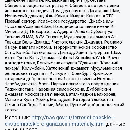
Движение Талибан, Исламская партия Туркестана,
Общество социальных реформ, Общество возрождения
исламского наследия, Дом двух святых, Джунд аш-Шам,
Исламский джихад, Аль-Каида, Имарат Кавказ, АБТО,
Правый сектор, Исламское государство, Джабха аль-
Нусра ли-Ахль аш-Шам, Народное ополчение имени К.
Минина и Д. Пожарского, Аджр от Аллаха Субхану уа
Тагьаля SHAM, АУМ Синрике, Муджахеды джамаата Ат-
Тавхида Валь-Джихад, Чистопольский Джамаат, Рохнамо
ба суи давлати исломи, Террористическое сообщество
Сеть, Катиба Таухид валь-Джихад, Хайят Тахрир аш-Шам,
Ахлю Сунна Валь Джамаа, National Socialism/White Power,
Артподготовка, Религиозная группа “Джамаат “Красный
пахарь”, Колумбайн, Хатлонский джамаат, Мусульманская
религиозная группа п. Кушкуль г. Оренбург, Крымско-
татарский добровольческий батальон имени Номана
Челебиджихана, Азов, Партия исламского возрождения
Таджикистана, Народная самооборона, Дуббайский
джамаат, московская ячейка, Батал-Хаджи Белхороев,
Маньяки Культ Убийц, Молодёжь Которая Улыбается,
Легион Свобода России, Айдар, Русский добровольческий
корпус
Источник:
http://nac.gov.ru/terroristicheskie-i-
ekstremistskie-organizacii-i-materialy.html
данные