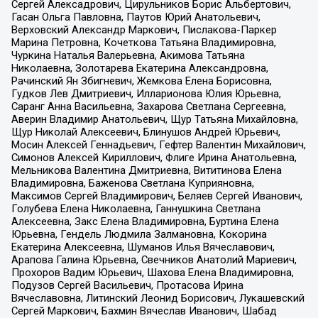
Сергей Алексадрович, Цирульников Борис Альбертович,
Гасан Ольга Павловна, Паутов Юрий Анатольевич,
Верховский Александр Маркович, Пислакова-Паркер
Марина Петровна, Кочеткова Татьяна Владимировна,
Чуркина Наталья Валерьевна, Акимова Татьяна
Николаевна, Золотарева Екатерина Александровна,
Рачинский Ян Збигневич, Жемкова Елена Борисовна,
Гудков Лев Дмитриевич, Илларионова Юлия Юрьевна,
Саранг Анна Васильевна, Захарова Светлана Сергеевна,
Аверин Владимир Анатольевич, Щур Татьяна Михайловна,
Щур Николай Алексеевич, Блинушов Андрей Юрьевич,
Мосин Алексей Геннадьевич, Гефтер Валентин Михайлович,
Симонов Алексей Кириллович, Флиге Ирина Анатольевна,
Мельникова Валентина Дмитриевна, Вититинова Елена
Владимировна, Баженова Светлана Куприяновна,
Максимов Сергей Владимирович, Беляев Сергей Иванович,
Голубева Елена Николаевна, Ганнушкина Светлана
Алексеевна, Закс Елена Владимировна, Буртина Елена
Юрьевна, Гендель Людмила Залмановна, Кокорина
Екатерина Алексеевна, Шуманов Илья Вячеславович,
Арапова Галина Юрьевна, Свечников Анатолий Мариевич,
Прохоров Вадим Юрьевич, Шахова Елена Владимировна,
Подузов Сергей Васильевич, Протасова Ирина
Вячеславовна, Литинский Леонид Борисович, Лукашевский
Сергей Маркович, Бахмин Вячеслав Иванович, Шабад