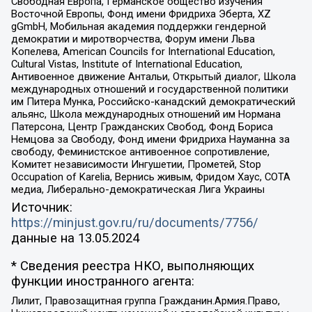
Свободная Европа, Германское общество изучения
Восточной Европы, Фонд имени Фридриха Эберта, XZ
gGmbH, Мобильная академия поддержки гендерной
демократии и миротворчества, Форум имени Льва
Копелева, American Councils for International Education,
Cultural Vistas, Institute of International Education,
Антивоенное движение Антальи, Открытый диалог, Школа
международных отношений и государственной политики
им Питера Мунка, Российско-канадский демократический
альянс, Школа международных отношений им Нормана
Патерсона, Центр Гражданских Свобод, Фонд Бориса
Немцова за Свободу, Фонд имени Фридриха Науманна за
свободу, Феминистское антивоенное сопротивление,
Комитет независимости Ингушетии, Прометей, Stop
Occupation of Karelia, Вернись живым, Фридом Хаус, СОТА
медиа, Либерально-демократическая Лига Украины
Источник:
https://minjust.gov.ru/ru/documents/7756/
данные на
13.05.2024
* Сведения реестра НКО, выполняющих
функции иностранного агента:
Лилит, Правозащитная группа Гражданин.Армия.Право,