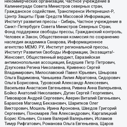
некоммерческих организаций, Частное учреждение в
Калининграде Совета Министров северных стран,
Гражданское содействие, Трансперенси Интернешнл-Р,
Центр Защиты Прав Средств Массовой Информации,
Институт развития прессы - Сибирь, Частное учреждение в
Санкт-Петербурге Совета Министров Северных Стран,
Фонд поддержки свободы прессы, Гражданский контроль,
Человек и Закон, Общественная комиссия по сохранению
наследия академика Сахарова, Информационное
агентство МЕМО. РУ, Институт региональной прессы,
Институт Развития Свободы Информации, Экозащита!-
Женсовет, Общественный вердикт, Евразийская
антимонопольная ассоциация, Бедушев Петр Петрович,
Дзугкоева Регина Николаевна, Кривенко Сергей
Владимирович, Милославский Павел Юрьевич, Шнырова
Ольга Вадимовна, Чанышева Лилия Айратовна, Сидорович
Ольга Борисовна, Туровский Александр Алексеевич,
Васильева Анастасия Евгеньевна, Ривина Анна Валерьевна,
Бойко Анатолий Николаевич, Дугин Сергей Георгиевич,
Пивоваров Андрей Сергеевич, Аверин Виталий Евгеньевич,
Барахоев Магомед Бекханович, Шарипков Олег
Викторович, Мошель Ирина Ароновна, Шведов Григорий
Сергеевич, Пономарев Лев Александрович, Каргалицкий
Борис Юльевич, Созаев Валерий Валерьевич, Исламов
Тимур Рифгатович, Романова Ольга Евгеньевна, Щаров