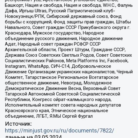
Башкорт, Нация и свобода, Нация и свобода, W.H.С., Фалунь
Дафа, Иртыш Ultras, Русский Патриотический клуб-
Новокузнецк/РПК, Сибирский державный союз, Фонд
борьбы с коррупцией, Фонд защиты прав граждан, Штабы
Навального, Совет граждан СССР Прикубанского округа г.
Краснодара, Мужское государство, Народное
объединение русского движения, Народное движение
Адат, Народный совет граждан РСФСР СССР
Архангельской области, Проект Штурм, Граждане СССР,
Держава Союз Советских Светлых Родов, Совет Советских
Социалистических Районов, Meta Platforms Inc, Facebook,
Instagram, WhatsApp, СИЧ-С14, Добровольческое
Движение Организации украинских националистов, Черный
Комитет, Татарстанское Региональное Всетатарское
общественное движение, Невоград, Молодежное
Демократическое Движение Весна, Верховный Совет
Татарской Автономной Советской Социалистической
Республики, Конгресс ойрат-калмыцкого народа,
Исполнительный комитет совета народных депутатов
Красноярского края, Этническое национальное
объединение, ЛГБТ, Я.МЫ Сергей Фургал
Источник:
https://minjust.gov.ru/ru/documents/7822/
данные на
03.05.2024