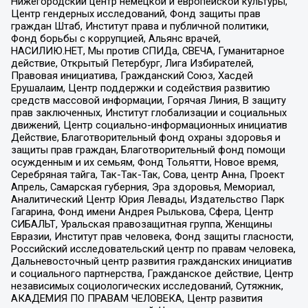
Нижегородский центр немецкой и европейской культуры,
Центр гендерных исследований, Фонд защиты прав
граждан Штаб, Институт права и публичной политики,
Фонд борьбы с коррупцией, Альянс врачей,
НАСИЛИЮ.НЕТ, Мы против СПИДа, СВЕЧА, Гуманитарное
действие, Открытый Петербург, Лига Избирателей,
Правовая инициатива, Гражданский Союз, Хасдей
Ерушалаим, Центр поддержки и содействия развитию
средств массовой информации, Горячая Линия, В защиту
прав заключенных, Институт глобализации и социальных
движений, Центр социально-информационных инициатив
Действие, Благотворительный фонд охраны здоровья и
защиты прав граждан, Благотворительный фонд помощи
осужденным и их семьям, Фонд Тольятти, Новое время,
Серебряная тайга, Так-Так-Так, Сова, центр Анна, Проект
Апрель, Самарская губерния, Эра здоровья, Мемориал,
Аналитический Центр Юрия Левады, Издательство Парк
Гагарина, Фонд имени Андрея Рылькова, Сфера, Центр
СИБАЛЬТ, Уральская правозащитная группа, Женщины
Евразии, Институт прав человека, Фонд защиты гласности,
Российский исследовательский центр по правам человека,
Дальневосточный центр развития гражданских инициатив
и социального партнерства, Гражданское действие, Центр
независимых социологических исследований, Сутяжник,
АКАДЕМИЯ ПО ПРАВАМ ЧЕЛОВЕКА, Центр развития