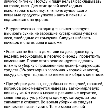
личную гигиену. Посуду и пищу нельзя раскладывать
на траве, пнях. Для этих целей необходимо
использовать клеенку, а на ночь лучше всего
пищевые продукты упаковывать в пакеты и
подвешивать на дерево.
• В туристических походах для ночлега следует
выбирать сухие, не заросшие кустарником участки
леса, свободные от грызунов. Следует избегать
ночевок в стогах сена и соломы.
• Если вас не было в доме или на даче даже одну
неделю, необходимо, в первую очередь, проветрить
помещение. После этого рекомендуется сделать
влажную уборку с применением дезинфицирующих
средств (3% растворы хлорамина, хлорной извести),
посуду следует тщательно вымыть и обдать кипятком.
• При уборке дачных, подсобных помещений, гаражей,
погребов рекомендуется надевать ватно-марлевую
повязку из 4-х слоев марли и резиновые перчатки,
халат или другую рабочую одежду, которую затем
снимают и стирают. Во время уборки не следует
принимать пищу, курить. Те же меры личной