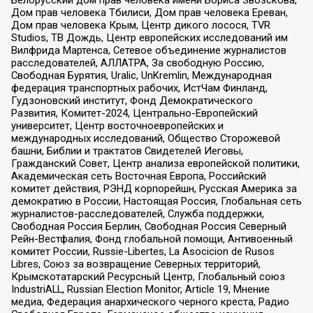
Белорусский дом прав человека имени Бориса Звозскова,
Дом прав человека Тбилиси, Дом прав человека Ереван,
Дом прав человека Крым, Центр дикого лосося, TVR
Studios, ТВ Дождь, Центр европейских исследований им
Вилфрида Мартенса, Сетевое объединение журналистов
расследователей, АЛЛАТРА, За свободную Россию,
Свободная Бурятия, Uralic, UnKremlin, Международная
федерация транспортных рабочих, ИстЧам Финланд,
Гудзоновский институт, Фонд Демократического
Развития, Комитет-2024, Центрально-Европейский
университет, Центр восточноевропейских и
международных исследований, Общество Сторожевой
башни, Библии и трактатов Свидетелей Иеговы,
Гражданский Совет, Центр анализа европейской политики,
Академическая сеть Восточная Европа, Российский
комитет действия, РЭНД корпорейшн, Русская Америка за
демократию в России, Настоящая Россия, Глобальная сеть
журналистов-расследователей, Служба поддержки,
Свободная Россия Берлин, Свободная Россия Северный
Рейн-Вестфалия, Фонд глобальной помощи, Антивоенный
комитет России, Russie-Libertes, La Asocicion de Rusos
Libres, Союз за возвращение Северных территорий,
Крымскотатарский Ресурсный Центр, Глобальный союз
IndustriALL, Russian Election Monitor, Article 19, Мнение
медиа, Федерация анархического черного креста, Радио