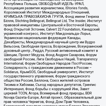
Республика Польша, СВОБОДНЫЙ ИДЕЛЬ-УРАЛ,
Ассоциация развития журналистики, IStories fonds,
Королевский Институт Международных Отношений,
КРИМСЬКА ПРАВОЗАХИСНА ГРУПА, Фонд имени Генриха
Бёлля, Stichting Bellingcat, Bellingcat Ltd, The Insider, Институт
правовой инициативы Центральной и Восточной Европы,
Фонд Открытой Эстонии, Calvert 22 Foundation, Канадский
украинский конгресс, Институт Макдональда-Лорье,
Украинская национальная федерация Канады,
Декабристы, Международный научный центр им Вудро
Вильсона, Свободная пресса, Возрождение, Всеукраинский
духовный центр , Риддл, Русский антивоенный комитет в
Швеции, Проект Медуза, Фонд Андрея Сахарова, Форум
свободной России, Лига Свободных Наций, Transparеncy
International, Форум Свободных Народов ПостРоссии,
Солидарность с гражданским движением в России –
Solidarus, КрымSOS, Свободный университет, Институт
государственного управления, Форум гражданского
общества Россия, Беллона, Союз жителей островов
Тисима и Хабомаи, Съезд народных депутатов, Гринпис
Интернешнл, Фонд борьбы с коррупцией Инк, Завет
церквей TCCN, Агора, Всемирный фонд природы, BDR
Novaja Gazeta-Europe, Алтай проект, Образовательный дом
прав человека Чернигов, Фонд Дом Прав Человека,