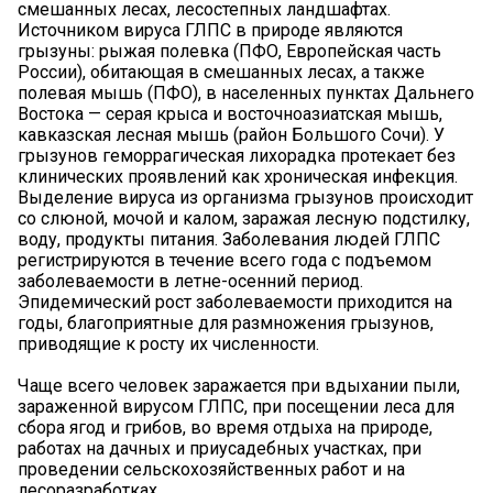
смешанных лесах, лесостепных ландшафтах.
Источником вируса ГЛПС в природе являются
грызуны: рыжая полевка (ПФО, Европейская часть
России), обитающая в смешанных лесах, а также
полевая мышь (ПФО), в населенных пунктах Дальнего
Востока — серая крыса и восточноазиатская мышь,
кавказская лесная мышь (район Большого Сочи). У
грызунов геморрагическая лихорадка протекает без
клинических проявлений как хроническая инфекция.
Выделение вируса из организма грызунов происходит
со слюной, мочой и калом, заражая лесную подстилку,
воду, продукты питания. Заболевания людей ГЛПС
регистрируются в течение всего года с подъемом
заболеваемости в летне-осенний период.
Эпидемический рост заболеваемости приходится на
годы, благоприятные для размножения грызунов,
приводящие к росту их численности.
Чаще всего человек заражается при вдыхании пыли,
зараженной вирусом ГЛПС, при посещении леса для
сбора ягод и грибов, во время отдыха на природе,
работах на дачных и приусадебных участках, при
проведении сельскохозяйственных работ и на
лесоразработках.