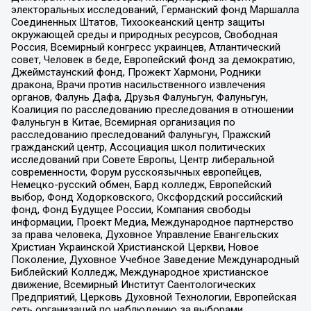
электоральных исследований, Германский фонд Маршалла
Соединенных Штатов, Тихоокеанский центр защиты
окружающей среды и природных ресурсов, Свободная
Россия, Всемирный конгресс украинцев, Атлантический
совет, Человек в беде, Европейский фонд за демократию,
Джеймстаунский фонд, Прожект Хармони, Родники
дракона, Врачи против насильственного извлечения
органов, Фалунь Дафа, Друзья Фалуньгун, Фалуньгун,
Коалиция по расследованию преследования в отношении
Фалуньгун в Китае, Всемирная организация по
расследованию преследований Фалуньгун, Пражский
гражданский центр, Ассоциация школ политических
исследований при Совете Европы, Центр либеральной
современности, Форум русскоязычных европейцев,
Немецко-русский обмен, Бард колледж, Европейский
выбор, Фонд Ходорковского, Оксфордский российский
фонд, Фонд Будущее России, Компания свободы
информации, Проект Медиа, Международное партнерство
за права человека, Духовное Управление Евангельских
Христиан Украинской Христианской Церкви, Новое
Поколение, Духовное Учебное Заведение Международный
Библейский Колледж, Международное христианское
движение, Всемирный Институт Саентологических
Предприятий, Церковь Духовной Технологии, Европейская
сеть организаций по наблюдению за выборами,