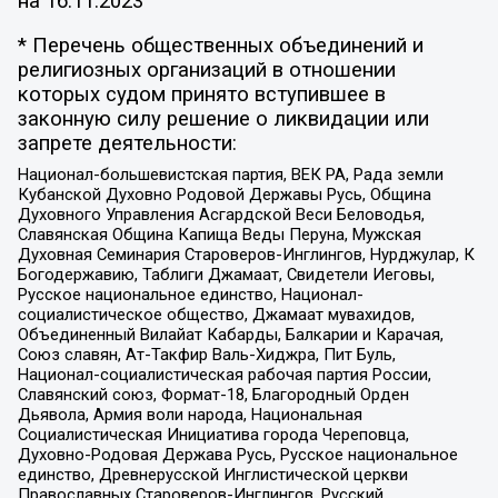
на
16.11.2023
* Перечень общественных объединений и
религиозных организаций в отношении
которых судом принято вступившее в
законную силу решение о ликвидации или
запрете деятельности:
Национал-большевистская партия, ВЕК РА, Рада земли
Кубанской Духовно Родовой Державы Русь, Община
Духовного Управления Асгардской Веси Беловодья,
Славянская Община Капища Веды Перуна, Мужская
Духовная Семинария Староверов-Инглингов, Нурджулар, К
Богодержавию, Таблиги Джамаат, Свидетели Иеговы,
Русское национальное единство, Национал-
социалистическое общество, Джамаат мувахидов,
Объединенный Вилайат Кабарды, Балкарии и Карачая,
Союз славян, Ат-Такфир Валь-Хиджра, Пит Буль,
Национал-социалистическая рабочая партия России,
Славянский союз, Формат-18, Благородный Орден
Дьявола, Армия воли народа, Национальная
Социалистическая Инициатива города Череповца,
Духовно-Родовая Держава Русь, Русское национальное
единство, Древнерусской Инглистической церкви
Православных Староверов-Инглингов, Русский