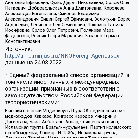
Анатолий Ефимович, Сухих Дарья Николаевна, Орлов Олег
Петрович, Добровольская Анна Дмитриевна, Королева
Александра Евгеньевна, Смирнов Владимир
Александрович, Вицин Сергей Ефимович, Золотухин Борис
Андреевич, Левинсон Лев Семенович, Локшина Татьяна
Иосифовна, Орлов Олег Петрович, Полякова Мара
Федоровна, Резник Генри Маркович, Захаров Герман
Константинович
Источник:
http://unro.minjust.ru/NKOForeignAgent.aspx
данные на
24.03.2022
* Единый федеральный список организаций, в
том числе иностранных и международных
организаций, признанных в соответствии с
законодательством Российской Федерации
террористическими:
Высший военный Маджлисуль Шура Объединенных сил
моджахедов Кавказа, Конгресс народов Ичкерии и
Дагестана, База, Асбат аль-Ансар, Священная война,
Исламская группа, Братья-мусульмане, Партия исламского
освобождения, Лашкар-И-Тайба, Исламская группа,