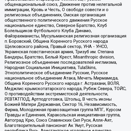
общенациональный союз, Движение против нелегальной
иммиграции, Кровь и Честь, О свободе совести и о
религиозных объединениях, Омская организация
общественного политического движения Русское
национальное единство, Северное Братство, Клуб
Болельщиков Футбольного Клуба Динамо,
Файзрахманисты, Мусульманская религиозная организация
п. Боровский, Община Коренного Русского народа
Щелковского района, Правый сектор, УНА - УНСО,
Украинская повстанческая армия, Тризуб им. Степана
Бандеры, Братство, Белый Крест, Misanthropic division,
Религиозное объединение последователей инглиизма,
Народная Социальная Инициатива, TulaSkins,
Этнополитическое объединение Русские, Русское
национальное объединение Атака, Мечеть Мирмамеда,
Община Коренного Русского народа г. Астрахани, ВОЛЯ,
Меджлис крымскотатарского народа, Рубеж Севера, ТОЙС,
О противодействии экстремистской деятельности,
РЕВТАТПОД, Артподготовка, Штольц, В честь иконы
Божией Матери Державная, Сектор 16, Независимость,
Фирма, Молодежная правозащитная группа МПГ, Курсом
Правды и Единения, Каракольская инициативная группа,
Автоград Крю, Союз Славянских Сил Руси, Алля-Аят,
Благотворительный пансионат Ак Умут, Русская
республика Русь, Арестантское уголовное единство,