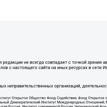
редакции не всегда совпадает с точкой зрения ав
ов с настоящего сайта на иных ресурсах в сети И
ых неправительственных организаций, деятельнос
ститут Открытое Общество Фонд Содействия, Фонд Открытое 
альный Демократический Институт Международных Отношений,
тая Россия, Институт современной России, Черноморский фонд