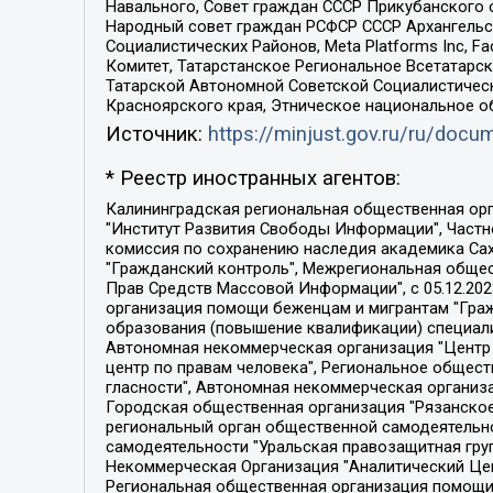
Навального, Совет граждан СССР Прикубанского 
Народный совет граждан РСФСР СССР Архангельск
Социалистических Районов, Meta Platforms Inc, 
Комитет, Татарстанское Региональное Всетатар
Татарской Автономной Советской Социалистическ
Красноярского края, Этническое национальное о
Источник:
https://minjust.gov.ru/ru/doc
* Реестр иностранных агентов:
Калининградская региональная общественная организация "Экозащита!-Женсовет", Фонд содействия защите прав и свобод граждан "Общественный вердикт", Фонд "Институт Развития Свободы Информации", Частное учреждение "Информационное агентство МЕМО. РУ", Региональная общественная организация "Общественная комиссия по сохранению наследия академика Сахарова", Фонд поддержки свободы прессы, Санкт-Петербургская общественная правозащитная организация "Гражданский контроль", Межрегиональная общественная организация "Информационно-просветительский центр "Мемориал", Региональный Фонд "Центр Защиты Прав Средств Массовой Информации", с 05.12.2023 Фонд "Центр Защиты Прав Средств массовой информации", Региональная общественная благотворительная организация помощи беженцам и мигрантам "Гражданское содействие", Негосударственное образовательное учреждение дополнительного профессионального образования (повышение квалификации) специалистов "АКАДЕМИЯ ПО ПРАВАМ ЧЕЛОВЕКА", Свердловская региональная общественная организация "Сутяжник", Автономная некоммерческая организация "Центр независимых социологических исследований", Союз общественных объединений "Российский исследовательский центр по правам человека", Региональное общественное учреждение научно-информационный центр "МЕМОРИАЛ", Некоммерческая организация "Фонд защиты гласности", Автономная некоммерческая организация "Институт прав человека", Городская общественная организация "Екатеринбургское общество "МЕМОРИАЛ", Городская общественная организация "Рязанское историко-просветительское и правозащитное общество "Мемориал" (Рязанский Мемориал), Челябинский региональный орган общественной самодеятельности – женское общественное объединение "Женщины Евразии", Челябинский региональный орган общественной самодеятельности "Уральская правозащитная группа", Фонд содействия защите здоровья и социальной справедливости имени Андрея Рылькова, Автономная Некоммерческая Организация "Аналитический Центр Юрия Левады", Автономная некоммерческая организация социальной поддержки населения "Проект Апрель", Региональная общественная организация помощи женщинам и детям, находящимся в кризисной ситуации "Информационно-методический центр "Анна", Фонд содействия развитию массовых коммуникаций и правовому просвещению "Так-так-Так", Фонд содействия устойчивому развитию "Серебряная тайга", Свердловский региональный общественный фонд социальных проектов "Новое время", "Idel.Реалии", Кавказ.Реалии, Крым.Реалии, Телеканал Настоящее Время, Татаро-башкирская служба Радио Свобода (Azatliq Radiosi), Радио Свободная Европа/Радио Свобода (PCE/PC), "Сибирь.Реалии", "Фактограф", Благотворительный фонд помощи осужденным и их семьям, Автономная некоммерческая организация "Институт глобализации и социальных движений", Фонд "В защиту прав заключенных", Частное учреждение "Центр поддержки и содействия развитию средств массовой информации", Пензенский региональный общественный благотворительный фонд "Гражданский союз", "Север.Реалии", Некоммерческая организация Фонд "Правовая инициатива", 