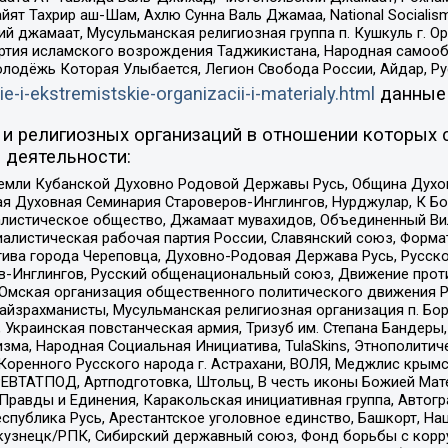
ят Тахрир аш-Шам, Ахлю Сунна Валь Джамаа, National Socialism
ий джамаат, Мусульманская религиозная группа п. Кушкуль г. 
ртия исламского возрождения Таджикистана, Народная самооб
олодёжь Которая Улыбается, Легион Свобода России, Айдар, Р
ie-i-ekstremistskie-organizacii-i-materialy.html
данные
и религиозных организаций в отношении которых 
 деятельности:
земли Кубанской Духовно Родовой Державы Русь, Община Духо
 Духовная Семинария Староверов-Инглингов, Нурджулар, К Бо
листическое общество, Джамаат мувахидов, Объединенный Вил
иалистическая рабочая партия России, Славянский союз, Форма
ива города Череповца, Духовно-Родовая Держава Русь, Русск
-Инглингов, Русский общенациональный союз, Движение против
 Омская организация общественного политического движения Р
йзрахманисты, Мусульманская религиозная организация п. Бо
краинская повстанческая армия, Тризуб им. Степана Бандеры, Бр
зма, Народная Социальная Инициатива, TulaSkins, Этнополитич
оренного Русского народа г. Астрахани, ВОЛЯ, Меджлис крымс
РЕВТАТПОД, Артподготовка, Штольц, В честь иконы Божией Мате
равды и Единения, Каракольская инициативная группа, Автогра
спублика Русь, Арестантское уголовное единство, Башкорт, Наци
окузнецк/РПК, Сибирский державный союз, Фонд борьбы с кор