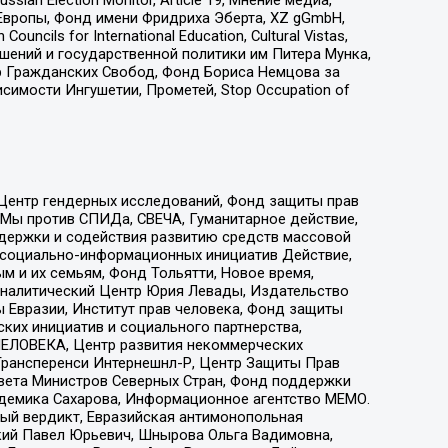
Европы, Фонд имени Фридриха Эберта, XZ gGmbH,
ls for International Education, Cultural Vistas,
ошений и государственной политики им Питера Мунка,
 Гражданских Свобод, Фонд Бориса Немцова за
имости Ингушетии, Прометей, Stop Occupation of
 Центр гендерных исследований, Фонд защиты прав
 Мы против СПИДа, СВЕЧА, Гуманитарное действие,
ддержки и содействия развитию средств массовой
р социально-информационных инициатив Действие,
 и их семьям, Фонд Тольятти, Новое время,
, Аналитический Центр Юрия Левады, Издательство
 Евразии, Институт прав человека, Фонд защиты
ких инициатив и социального партнерства,
ЕЛОВЕКА, Центр развития некоммерческих
 Трансперенси Интернешнл-Р, Центр Защиты Прав
овета Министров Северных Стран, Фонд поддержки
адемика Сахарова, Информационное агентство МЕМО.
ый вердикт, Евразийская антимонопольная
кий Павел Юрьевич, Шнырова Ольга Вадимовна,