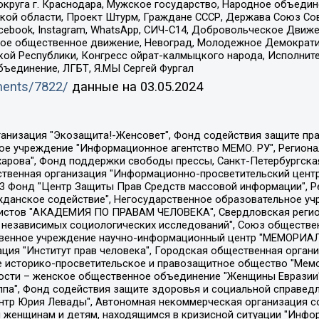
округа г. Краснодара, Мужское государство, Народное объедин
ой области, Проект Штурм, Граждане СССР, Держава Союз Сов
Facebook, Instagram, WhatsApp, СИЧ-С14, Добровольческое Движ
ское общественное движение, Невоград, Молодежное Демократ
ой Республики, Конгресс ойрат-калмыцкого народа, Исполнит
бъединение, ЛГБТ, Я.МЫ Сергей Фургал
uments/7822/
данные на
03.05.2024
Общество с ограниченной ответственностью "Радио Свободная Европа/Радио Свобода", Чешское информационное агентство "MEDIUM-ORIENT", Красноярская региональная общественная организация "Мы против СПИДа", Камалягин Денис Николаевич, Маркелов Сергей Евгеньевич, Пономарев Лев Александрович, Савицкая Людмила Алексеевна, Автономная некоммерческая организация "Центр по работе с проблемой насилия "НАСИЛИЮ.НЕТ", Межрегиональный профессиональный союз работников здравоохранения "Альянс врачей", Юридическое лицо, зарегистрированное в Латвийской Республике, SIA "Medusa Project" (регистрационный номер 40103797863, дата регистрации 10.06.2014), Некоммерческая организация "Фонд по борьбе с коррупцией", Автономная некоммерческая организация "Институт права и публичной политики", Баданин Роман Сергеевич, Гликин Максим Александрович, Железнова Мария Михайловна, Лукьянова Юлия Сергеевна, Маетная Елизавета Витальевна, Маняхин Петр Борисович, Чуракова Ольга Владимировна, Ярош Юлия Петровна, Юридическое лицо "The Insider SIA", зарегистрированное в Риге, Латвийская Республика (дата регистрации 26.06.2015), являющееся администратором доменного имени интернет-издания "The Insider SIA", https://theins.ru, Постернак Алексей Евгеньевич, Рубин Михаил Аркадьевич, Анин Роман Александрович, Юридическое лицо Istories fonds, зарегистрированное в Латвийской Республике (регистрационный номер 50008295751, дата регистрации 24.02.2020), Великовский Дмитрий Александрович, Долинина Ирина Николаевна, Мароховская Алеся Алексеевна, Шлейнов Роман Юрьевич, Шмагун Олеся Валентиновна, Общество с ограниченной ответственностью "Альтаир 2021", Общество с ограниченной ответственностью "Вега 2021", Общество с ограниченной ответственностью "Главный редактор 2021", Общество с ограниченной ответственностью "Ромашки монолит", Важенков Артем Валерьевич, Ивановская областная общественная организация "Центр гендерных исследований", Гурман Юрий Альбертович, Медиапроект "ОВД-Инфо", Егоров Владимир Владимирович, Жилинский Владимир Александрович, Общество с ограниченной ответственностью "ЗП", Иванова София Юрьевна, Карезина Инна Павловна, Кильтау Екатерина Викторовна, Петров Алексей Викторович, Пискунов Сергей Евгеньевич, Смирнов Сергей Сергеевич, Тихонов Михаил Сергеевич, Общество с ограниченной ответственностью "ЖУРНАЛИСТ-ИНОСТРАННЫЙ АГЕНТ", Арапова Галина Юрьевна, Вольтская Татьяна Анатольевна, Американская компания "Mason G.E.S. Anonymous Foundation" (США), являющаяся владельцем интернет-издания https://mnews.world/, Компания "Stichting Bellingcat", зарегистрированная в Нидерландах (дата регистрации 11.07.2018), Захаров Андрей Вячеславович, Клепиковская Екатерина Дмитриевна, Общество с ограниченной ответственностью "МЕМО", Перл Роман Александрович, Симонов Евгений Алексеевич, Соловьева Елена Анатольевна, Сотников Даниил Владимирович, Сурначева Елизавета Дмитриевна, Автономная некоммерческая организация по защите прав человека и информированию населения "Якутия – Наше Мнение", Общество с ограниченной ответственностью "Москоу диджитал медиа", с 26.01.2023 Общество с ограниченной ответственностью "Чайка Белые сады", Ветошкина Валерия Валерьевна, Заговора Максим Александрович, Межрегиональное общественное движение "Российская ЛГБТ - сеть", Оленичев Максим Владимирович, Павлов Иван Юрьевич, Скворцова Елена Сергеевна, Общество с ограниченной ответственностью "Как бы инагент", Кочетков Игорь Викторович, Общество с ограниченной ответственностью "Честные выборы", Еланчик Олег Александрович, Общество с ограниченной ответственностью "Нобелевский призыв", Гималова Регина Эмилевна, Григорьев Андрей Валерьевич, Григорьева Алина Александровна, Ассоциация по содействию защите прав призывников, альтернативнослужащих и военнослужащих "Правозащитная группа "Гражданин.Армия.Право", Хисамова Регина Фаритовна, Автономная некоммерческая организация по реализа