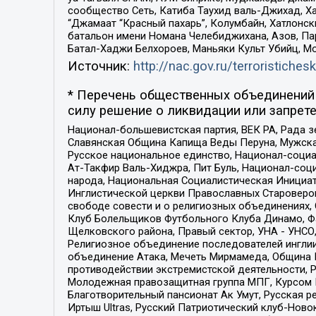
сообщество Сеть, Катиба Таухид валь-Джихад, Хай
“Джамаат “Красный пахарь”, Колумбайн, Хатлонск
батальон имени Номана Челебиджихана, Азов, Па
Батал-Хаджи Белхороев, Маньяки Культ Убийц, М
Источник:
http://nac.gov.ru/terroristichesk
* Перечень общественных объединений 
силу решение о ликвидации или запрете
Национал-большевистская партия, ВЕК РА, Рада 
Славянская Община Капища Веды Перуна, Мужская
Русское национальное единство, Национал-социа
Ат-Такфир Валь-Хиджра, Пит Буль, Национал-соц
народа, Национальная Социалистическая Инициат
Инглистической церкви Православных Староверов
свободе совести и о религиозных объединениях,
Клуб Болельщиков Футбольного Клуба Динамо, Фа
Щелковского района, Правый сектор, УНА - УНСО, У
Религиозное объединение последователей инглии
объединение Атака, Мечеть Мирмамеда, Община К
противодействии экстремистской деятельности, 
Молодежная правозащитная группа МПГ, Курсом П
Благотворительный пансионат Ак Умут, Русская ре
Иртыш Ultras, Русский Патриотический клуб-Нов