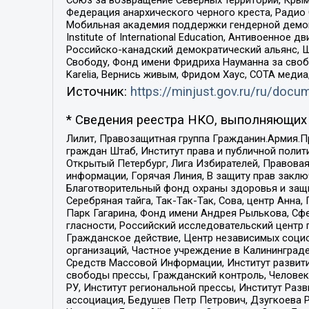
Федерация анархического черного креста, Радио
Мобильная академия поддержки гендерной демократи
Institute of International Education, Антивоенн
Российско-канадский демократический альянс, 
Свободу, Фонд имени Фридриха Науманна за свобо
Karelia, Вернись живым, Фридом Хаус, СОТА меди
Источник:
https://minjust.gov.ru/ru/doc
* Сведения реестра НКО, выполняющих 
Лилит, Правозащитная группа Гражданин.Армия.П
граждан Штаб, Институт права и публичной поли
Открытый Петербург, Лига Избирателей, Правова
информации, Горячая Линия, В защиту прав закл
Благотворительный фонд охраны здоровья и защи
Серебряная тайга, Так-Так-Так, Сова, центр Анн
Парк Гагарина, Фонд имени Андрея Рылькова, Сф
гласности, Российский исследовательский центр 
Гражданское действие, Центр независимых соци
организаций, Частное учреждение в Калининград
Средств Массовой Информации, Институт развити
свободы прессы, Гражданский контроль, Человек
РУ, Институт региональной прессы, Институт Ра
ассоциация, Бедушев Петр Петрович, Дзугкоева 