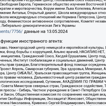
 Свободная Европа, Германское общество изучения Восточной 
и и миротворчества, Форум имени Льва Копелева, American Counci
ое движение Антальи, Открытый диалог, Школа международных отн
Школа международных отношений им Нормана Патерсона, Центр
ду, Феминистское антивоенное сопротивление, Комитет независ
а, Либерально-демократическая Лига Украины
uments/7756/
данные на
13.05.2024
функции иностранного агента:
раво, Нижегородский центр немецкой и европейской культуры,
тики, Фонд борьбы с коррупцией, Альянс врачей, НАСИЛИЮ.НЕТ,
я инициатива, Гражданский Союз, Хасдей Ерушалаим, Центр по
юченных, Институт глобализации и социальных движений, Цент
ты прав граждан, Благотворительный фонд помощи осужденным
а, Проект Апрель, Самарская губерния, Эра здоровья, Мемориал
ера, Центр СИБАЛЬТ, Уральская правозащитная группа, Женщины
по правам человека, Дальневосточный центр развития гражданс
ологических исследований, Сутяжник, АКАДЕМИЯ ПО ПРАВАМ Ч
е Совета Министров северных стран, Гражданское содействие,
я прессы - Сибирь, Частное учреждение в Санкт-Петербурге С
 и Закон, Общественная комиссия по сохранению наследия ак
звития Свободы Информации, Экозащита!-Женсовет, Общественн
Регина Николаевна, Кривенко Сергей Владимирович, Милославс