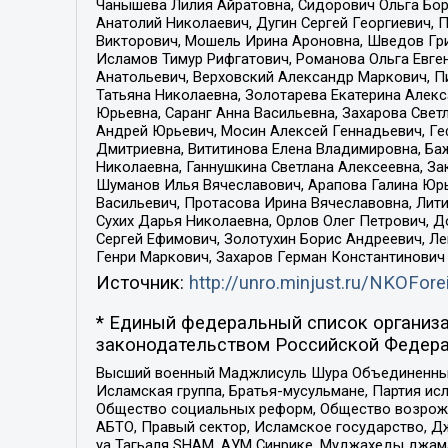
Чанышева Лилия Айратовна, Сидорович Ольга Бори
Анатолий Николаевич, Дугин Сергей Георгиевич, 
Викторович, Мошель Ирина Ароновна, Шведов Гри
Исламов Тимур Рифгатович, Романова Ольга Евге
Анатольевич, Верховский Александр Маркович, П
Татьяна Николаевна, Золотарева Екатерина Алек
Юрьевна, Саранг Анна Васильевна, Захарова Свет
Андрей Юрьевич, Мосин Алексей Геннадьевич, Ге
Дмитриевна, Вититинова Елена Владимировна, Ба
Николаевна, Ганнушкина Светлана Алексеевна, За
Шуманов Илья Вячеславович, Арапова Галина Юрь
Васильевич, Протасова Ирина Вячеславовна, Лит
Сухих Дарья Николаевна, Орлов Олег Петрович, 
Сергей Ефимович, Золотухин Борис Андреевич, Л
Генри Маркович, Захаров Герман Константинович
Источник:
http://unro.minjust.ru/NKOFore
* Единый федеральный список организа
законодательством Российской Федера
Высший военный Маджлисуль Шура Объединенных с
Исламская группа, Братья-мусульмане, Партия ис
Общество социальных реформ, Общество возрожд
АБТО, Правый сектор, Исламское государство, Д
уа Тагьаля SHAM, АУМ Синрике, Муджахеды джама