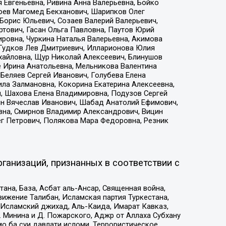
 Евгеньевна, Ривина Анна Валерьевна, Бойко
хоев Магомед Бекханович, Шарипков Олег
Борис Юльевич, Созаев Валерий Валерьевич,
тович, Гасан Ольга Павловна, Паутов Юрий
ровна, Чуркина Наталья Валерьевна, Акимова
 Гудков Лев Дмитриевич, Илларионова Юлия
ихайловна, Щур Николай Алексеевич, Блинушов
е Ирина Анатольевна, Мельникова Валентина
Беляев Сергей Иванович, Голубева Елена
ила Залмановна, Кокорина Екатерина Алексеевна,
, Шахова Елена Владимировна, Подузов Сергей
ин Вячеслав Иванович, Шабад Анатолий Ефимович,
вна, Смирнов Владимир Александрович, Вицин
ег Петрович, Полякова Мара Федоровна, Резник
ганизаций, признанных в соответствии с
на, База, Асбат аль-Ансар, Священная война,
ижение Талибан, Исламская партия Туркестана,
Исламский джихад, Аль-Каида, Имарат Кавказ,
 Минина и Д. Пожарского, Аджр от Аллаха Субхану
о ба суи давлати исломи, Террористическое