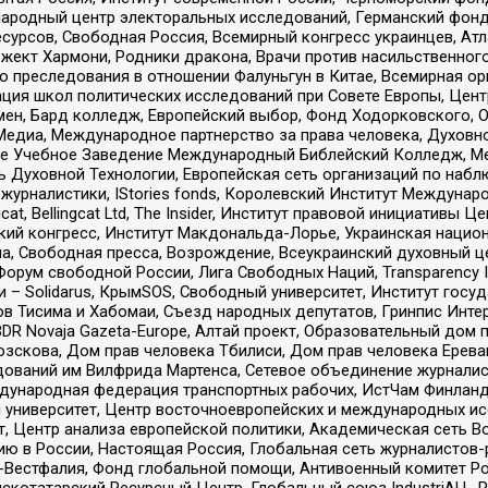
родный центр электоральных исследований, Германский фонд
рсов, Свободная Россия, Всемирный конгресс украинцев, Атла
ект Хармони, Родники дракона, Врачи против насильственного
ию преследования в отношении Фалуньгун в Китае, Всемирная о
ация школ политических исследований при Совете Европы, Цен
мен, Бард колледж, Европейский выбор, Фонд Ходорковского,
едиа, Международное партнерство за права человека, Духовно
ое Учебное Заведение Международный Библейский Колледж, М
ь Духовной Технологии, Европейская сеть организаций по наб
урналистики, IStories fonds, Королевский Институт Между
gcat, Bellingcat Ltd, The Insider, Институт правовой инициатив
инский конгресс, Институт Макдональда-Лорье, Украинская нац
, Свободная пресса, Возрождение, Всеукраинский духовный цен
орум свободной России, Лига Свободных Наций, Transparеncy I
– Solidarus, КрымSOS, Свободный университет, Институт госу
в Тисима и Хабомаи, Съезд народных депутатов, Гринпис Инте
DR Novaja Gazeta-Europe, Алтай проект, Образовательный дом 
зскова, Дом прав человека Тбилиси, Дом прав человека Ерева
едований им Вилфрида Мартенса, Сетевое объединение журнали
Международная федерация транспортных рабочих, ИстЧам Финлан
й университет, Центр восточноевропейских и международных и
, Центр анализа европейской политики, Академическая сеть Во
ю в России, Настоящая Россия, Глобальная сеть журналистов
естфалия, Фонд глобальной помощи, Антивоенный комитет России,
татарский Ресурсный Центр, Глобальный союз IndustriALL, Russi