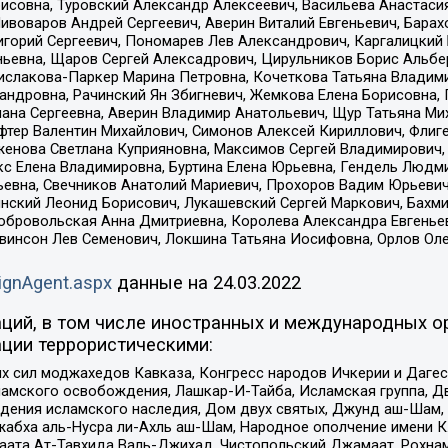
совна, Туровский Александр Алексеевич, Васильева Анастасия
Пивоваров Андрей Сергеевич, Аверин Виталий Евгеньевич, Бара
горий Сергеевич, Пономарев Лев Александрович, Каргалицкий 
ньевна, Щаров Сергей Алексадрович, Цирульников Борис Альбер
ислакова-Паркер Марина Петровна, Кочеткова Татьяна Владими
сандровна, Рачинский Ян Збигневич, Жемкова Елена Борисовна,
лана Сергеевна, Аверин Владимир Анатольевич, Щур Татьяна М
фтер Валентин Михайлович, Симонов Алексей Кириллович, Флиг
женова Светлана Куприяновна, Максимов Сергей Владимирович, 
кс Елена Владимировна, Буртина Елена Юрьевна, Гендель Людм
евна, Свечников Анатолий Мариевич, Прохоров Вадим Юрьевич
инский Леонид Борисович, Лукашевский Сергей Маркович, Бахм
Добровольская Анна Дмитриевна, Королева Александра Евгенье
евинсон Лев Семенович, Локшина Татьяна Иосифовна, Орлов Ол
ignAgent.aspx
данные на
24.03.2022
ций, в том числе иностранных и международных ор
ции террористическими:
ил моджахедов Кавказа, Конгресс народов Ичкерии и Дагеста
ламского освобождения, Лашкар-И-Тайба, Исламская группа, Дв
ения исламского наследия, Дом двух святых, Джунд аш-Шам, 
жабха аль-Нусра ли-Ахль аш-Шам, Народное ополчение имени К.
ата Ат-Тавхида Валь-Джихад, Чистопольский Джамаат, Рохнам