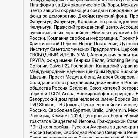
Платформа за Демократические Выборы, Междуна
центр защиты окружающей среды и природных ресу
фонд за демократию, Джеймстаунский фонд, Прож
Фалуньгун, Фалуньгун, Коалиция по расследован
Фалуньгун, Пражский гражданский центр, Ассоци
русскоязычных европейцев, Немецко-русский об
России, Компания свободы информации, Проект М
Христианской Церкви, Новое Поколение, Духовн
Институт Саентологических Предприятий, Церков
СВОБОДНЫЙ ИДЕЛЬ-УРАЛ, Ассоциация развития ж
ГРУПА, Фонд имени Генриха Бёлля, Stichting Bellin
Эстонии, Calvert 22 Foundation, Канадский укра
Международный научный центр им Вудро Вильсона
Швеции, Проект Медуза, Фонд Андрея Сахарова, Ф
Солидарность с гражданским движением в России 
общества Россия, Беллона, Союз жителей острово
церквей TCCN, Агора, Всемирный фонд природы, B
Белорусский дом прав человека имени Бориса Зво
TVR Studios, ТВ Дождь, Центр европейских иссл
Россию, Свободная Бурятия, Uralic, UnKremlin, 
Развития, Комитет-2024, Центрально-Европейски
трактатов Свидетелей Иеговы, Гражданский Совет
РЭНД корпорейшн, Русская Америка за демократи
Россия Берлин, Свободная Россия Северный Рейн-В
Союз за возвращение Северных территорий, Крымско