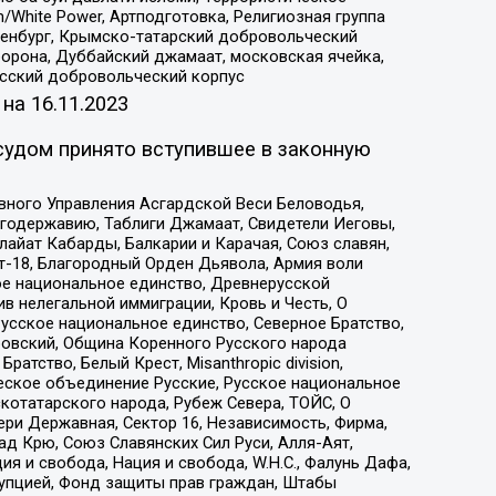
/White Power, Артподготовка, Религиозная группа
Оренбург, Крымско-татарский добровольческий
орона, Дуббайский джамаат, московская ячейка,
усский добровольческий корпус
 на
16.11.2023
судом принято вступившее в законную
вного Управления Асгардской Веси Беловодья,
годержавию, Таблиги Джамаат, Свидетели Иеговы,
айат Кабарды, Балкарии и Карачая, Союз славян,
т-18, Благородный Орден Дьявола, Армия воли
ое национальное единство, Древнерусской
 нелегальной иммиграции, Кровь и Честь, О
усское национальное единство, Северное Братство,
ровский, Община Коренного Русского народа
атство, Белый Крест, Misanthropic division,
еское объединение Русские, Русское национальное
котатарского народа, Рубеж Севера, ТОЙС, О
ри Державная, Сектор 16, Независимость, Фирма,
д Крю, Союз Славянских Сил Руси, Алля-Аят,
я и свобода, Нация и свобода, W.H.С., Фалунь Дафа,
рупцией, Фонд защиты прав граждан, Штабы