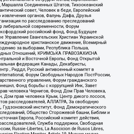
 Маршалла Соединенных Штатов, Тихоокеанский
нтический совет, Человек в беде, Европейский
 извлечения органов, Фалунь Дафа, Друзья
рганизация по расследованию преследований
тр либеральной современности, Форум
 Оксфордский российский фонд, Фонд Будущее
е Управление Евангельских Христиан Украинской
еждународное христианское движение, Всемирный
людению за выборами, Республика Польша,
народных Отношений, КРИМСЬКА ПРАВОЗАХИСНА
ы Центральной и Восточной Европы, Фонд Открытой
иональная федерация Канады, Декабристы,
тр , Риддл, Русский антивоенный комитет в
nternational, Форум Свободных Народов ПостРоссии,
дарственного управления, Форум гражданского
рнешнл, Фонд борьбы с коррупцией Инк, Завет
прав человека Чернигов, Фонд Дом Прав Человека,
н, Дом прав человека Крым, Центр дикого лосося,
стов расследователей, АЛЛАТРА, За свободную
д, Гудзоновский институт, Фонд Демократического
сследований, Общество Сторожевой башни, Библии и
сточная Европа, Российский комитет действия,
-расследователей, Служба поддержки, Свободная
 Russie-Libertes, La Asocicion de Rusos Libres,
an Election Monitor, Article 19, Мнение медиа,