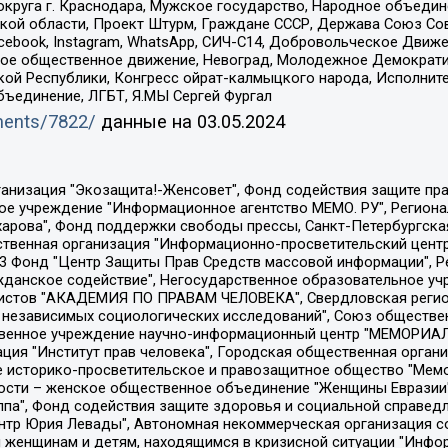
округа г. Краснодара, Мужское государство, Народное объедин
ой области, Проект Штурм, Граждане СССР, Держава Союз Сов
Facebook, Instagram, WhatsApp, СИЧ-С14, Добровольческое Движ
ское общественное движение, Невоград, Молодежное Демократ
ой Республики, Конгресс ойрат-калмыцкого народа, Исполнит
бъединение, ЛГБТ, Я.МЫ Сергей Фургал
uments/7822/
данные на
03.05.2024
Общество с ограниченной ответственностью "Радио Свободная Европа/Радио Свобода", Чешское информационное агентство "MEDIUM-ORIENT", Красноярская региональная общественная организация "Мы против СПИДа", Камалягин Денис Николаевич, Маркелов Сергей Евгеньевич, Пономарев Лев Александрович, Савицкая Людмила Алексеевна, Автономная некоммерческая организация "Центр по работе с проблемой насилия "НАСИЛИЮ.НЕТ", Межрегиональный профессиональный союз работников здравоохранения "Альянс врачей", Юридическое лицо, зарегистрированное в Латвийской Республике, SIA "Medusa Project" (регистрационный номер 40103797863, дата регистрации 10.06.2014), Некоммерческая организация "Фонд по борьбе с коррупцией", Автономная некоммерческая организация "Институт права и публичной политики", Баданин Роман Сергеевич, Гликин Максим Александрович, Железнова Мария Михайловна, Лукьянова Юлия Сергеевна, Маетная Елизавета Витальевна, Маняхин Петр Борисович, Чуракова Ольга Владимировна, Ярош Юлия Петровна, Юридическое лицо "The Insider SIA", зарегистрированное в Риге, Латвийская Республика (дата регистрации 26.06.2015), являющееся администратором доменного имени интернет-издания "The Insider SIA", https://theins.ru, Постернак Алексей Евгеньевич, Рубин Михаил Аркадьевич, Анин Роман Александрович, Юридическое лицо Istories fonds, зарегистрированное в Латвийской Республике (регистрационный номер 50008295751, дата регистрации 24.02.2020), Великовский Дмитрий Александрович, Долинина Ирина Николаевна, Мароховская Алеся Алексеевна, Шлейнов Роман Юрьевич, Шмагун Олеся Валентиновна, Общество с ограниченной ответственностью "Альтаир 2021", Общество с ограниченной ответственностью "Вега 2021", Общество с ограниченной ответственностью "Главный редактор 2021", Общество с ограниченной ответственностью "Ромашки монолит", Важенков Артем Валерьевич, Ивановская областная общественная организация "Центр гендерных исследований", Гурман Юрий Альбертович, Медиапроект "ОВД-Инфо", Егоров Владимир Владимирович, Жилинский Владимир Александрович, Общество с ограниченной ответственностью "ЗП", Иванова София Юрьевна, Карезина Инна Павловна, Кильтау Екатерина Викторовна, Петров Алексей Викторович, Пискунов Сергей Евгеньевич, Смирнов Сергей Сергеевич, Тихонов Михаил Сергеевич, Общество с ограниченной ответственностью "ЖУРНАЛИСТ-ИНОСТРАННЫЙ АГЕНТ", Арапова Галина Юрьевна, Вольтская Татьяна Анатольевна, Американская компания "Mason G.E.S. Anonymous Foundation" (США), являющаяся владельцем интернет-издания https://mnews.world/, Компания "Stichting Bellingcat", зарегистрированная в Нидерландах (дата регистрации 11.07.2018), Захаров Андрей Вячеславович, Клепиковская Екатерина Дмитриевна, Общество с ограниченной ответственностью "МЕМО", Перл Роман Александрович, Симонов Евгений Алексеевич, Соловьева Елена Анатольевна, Сотников Даниил Владимирович, Сурначева Елизавета Дмитриевна, Автономная некоммерческая организация по защите прав человека и информированию населения "Якутия – Наше Мнение", Общество с ограниченной ответственностью "Москоу диджитал медиа", с 26.01.2023 Общество с ограниченной ответственностью "Чайка Белые сады", Ветошкина Валерия Валерьевна, Заговора Максим Александрович, Межрегиональное общественное движение "Российская ЛГБТ - сеть", Оленичев Максим Владимирович, Павлов Иван Юрьевич, Скворцова Елена Сергеевна, Общество с ограниченной ответственностью "Как бы инагент", Кочетков Игорь Викторович, Общество с ограниченной ответственностью "Честные выборы", Еланчик Олег Александрович, Общество с ограниченной ответственностью "Нобелевский призыв", Гималова Регина Эмилевна, Григорьев Андрей Валерьевич, Григорьева Алина Александровна, Ассоциация по содействию защите прав призывников, альтернативнослужащих и военнослужащих "Правозащитная группа "Гражданин.Армия.Право", Хисамова Регина Фаритовна, Автономная некоммерческая организация по реализа