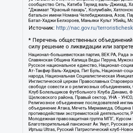
сообщество Сеть, Катиба Таухид валь-Джихад, Хай
“Джамаат “Красный пахарь”, Колумбайн, Хатлонск
батальон имени Номана Челебиджихана, Азов, Па
Батал-Хаджи Белхороев, Маньяки Культ Убийц, М
Источник:
http://nac.gov.ru/terroristichesk
* Перечень общественных объединений 
силу решение о ликвидации или запрете
Национал-большевистская партия, ВЕК РА, Рада 
Славянская Община Капища Веды Перуна, Мужская
Русское национальное единство, Национал-социа
Ат-Такфир Валь-Хиджра, Пит Буль, Национал-соц
народа, Национальная Социалистическая Инициат
Инглистической церкви Православных Староверов
свободе совести и о религиозных объединениях,
Клуб Болельщиков Футбольного Клуба Динамо, Фа
Щелковского района, Правый сектор, УНА - УНСО, У
Религиозное объединение последователей инглии
объединение Атака, Мечеть Мирмамеда, Община К
противодействии экстремистской деятельности, 
Молодежная правозащитная группа МПГ, Курсом П
Благотворительный пансионат Ак Умут, Русская ре
Иртыш Ultras, Русский Патриотический клуб-Нов