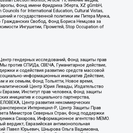
Европы, Фонд имени Фридриха Эберта, XZ gGmbH,
ls for International Education, Cultural Vistas,
ошений и государственной политики им Питера Мунка,
 Гражданских Свобод, Фонд Бориса Немцова за
имости Ингушетии, Прометей, Stop Occupation of
 Центр гендерных исследований, Фонд защиты прав
 Мы против СПИДа, СВЕЧА, Гуманитарное действие,
ддержки и содействия развитию средств массовой
р социально-информационных инициатив Действие,
 и их семьям, Фонд Тольятти, Новое время,
, Аналитический Центр Юрия Левады, Издательство
 Евразии, Институт прав человека, Фонд защиты
ких инициатив и социального партнерства,
ЕЛОВЕКА, Центр развития некоммерческих
 Трансперенси Интернешнл-Р, Центр Защиты Прав
овета Министров Северных Стран, Фонд поддержки
адемика Сахарова, Информационное агентство МЕМО.
ый вердикт, Евразийская антимонопольная
кий Павел Юрьевич, Шнырова Ольга Вадимовна,