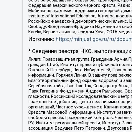
Федерация анархического черного креста, Радио
Мобильная академия поддержки гендерной демократи
Institute of International Education, Антивоенн
Российско-канадский демократический альянс, 
Свободу, Фонд имени Фридриха Науманна за свобо
Karelia, Вернись живым, Фридом Хаус, СОТА меди
Источник:
https://minjust.gov.ru/ru/doc
* Сведения реестра НКО, выполняющих 
Лилит, Правозащитная группа Гражданин.Армия.П
граждан Штаб, Институт права и публичной поли
Открытый Петербург, Лига Избирателей, Правова
информации, Горячая Линия, В защиту прав закл
Благотворительный фонд охраны здоровья и защи
Серебряная тайга, Так-Так-Так, Сова, центр Анн
Парк Гагарина, Фонд имени Андрея Рылькова, Сф
гласности, Российский исследовательский центр 
Гражданское действие, Центр независимых соци
организаций, Частное учреждение в Калининград
Средств Массовой Информации, Институт развити
свободы прессы, Гражданский контроль, Человек
РУ, Институт региональной прессы, Институт Ра
ассоциация, Бедушев Петр Петрович, Дзугкоева 