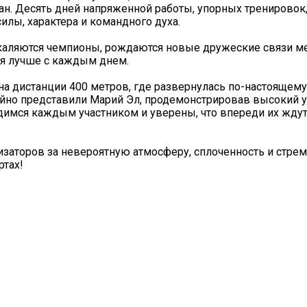
тан. Десять дней напряженной работы, упорных тренировок
илы, характера и командного духа.
закаляются чемпионы, рождаются новые дружеские связи 
ся лучше с каждым днем.
на дистанции 400 метров, где развернулась по-настоящему
йно представили Марий Эл, продемонстрировав высокий 
димся каждым участником и уверены, что впереди их жду
изаторов за невероятную атмосферу, сплоченность и стре
ртах!