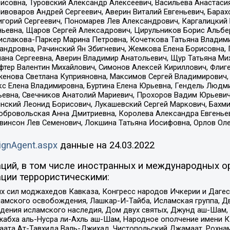
совна, Туровский Александр Алексеевич, Васильева Анастасия
Пивоваров Андрей Сергеевич, Аверин Виталий Евгеньевич, Бара
горий Сергеевич, Пономарев Лев Александрович, Каргалицкий 
ньевна, Щаров Сергей Алексадрович, Цирульников Борис Альбер
ислакова-Паркер Марина Петровна, Кочеткова Татьяна Владими
сандровна, Рачинский Ян Збигневич, Жемкова Елена Борисовна,
лана Сергеевна, Аверин Владимир Анатольевич, Щур Татьяна М
фтер Валентин Михайлович, Симонов Алексей Кириллович, Флиг
женова Светлана Куприяновна, Максимов Сергей Владимирович, 
кс Елена Владимировна, Буртина Елена Юрьевна, Гендель Людм
евна, Свечников Анатолий Мариевич, Прохоров Вадим Юрьевич
инский Леонид Борисович, Лукашевский Сергей Маркович, Бахм
Добровольская Анна Дмитриевна, Королева Александра Евгенье
евинсон Лев Семенович, Локшина Татьяна Иосифовна, Орлов Ол
ignAgent.aspx
данные на
24.03.2022
ций, в том числе иностранных и международных ор
ции террористическими:
ил моджахедов Кавказа, Конгресс народов Ичкерии и Дагеста
ламского освобождения, Лашкар-И-Тайба, Исламская группа, Дв
ения исламского наследия, Дом двух святых, Джунд аш-Шам, 
жабха аль-Нусра ли-Ахль аш-Шам, Народное ополчение имени К.
ата Ат-Тавхида Валь-Джихад, Чистопольский Джамаат, Рохнам