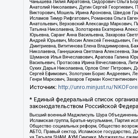
Чанышева Лилия Айратовна, Сидорович Ольга Бори
Анатолий Николаевич, Дугин Сергей Георгиевич, 
Викторович, Мошель Ирина Ароновна, Шведов Гри
Исламов Тимур Рифгатович, Романова Ольга Евге
Анатольевич, Верховский Александр Маркович, П
Татьяна Николаевна, Золотарева Екатерина Алек
Юрьевна, Саранг Анна Васильевна, Захарова Свет
Андрей Юрьевич, Мосин Алексей Геннадьевич, Ге
Дмитриевна, Вититинова Елена Владимировна, Ба
Николаевна, Ганнушкина Светлана Алексеевна, За
Шуманов Илья Вячеславович, Арапова Галина Юрь
Васильевич, Протасова Ирина Вячеславовна, Лит
Сухих Дарья Николаевна, Орлов Олег Петрович, 
Сергей Ефимович, Золотухин Борис Андреевич, Л
Генри Маркович, Захаров Герман Константинович
Источник:
http://unro.minjust.ru/NKOFore
* Единый федеральный список организа
законодательством Российской Федера
Высший военный Маджлисуль Шура Объединенных с
Исламская группа, Братья-мусульмане, Партия ис
Общество социальных реформ, Общество возрожд
АБТО, Правый сектор, Исламское государство, Д
уа Тагьаля SHAM, АУМ Синрике, Муджахеды джама