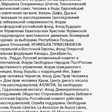
 Маршалла Соединенных Штатов, Тихоокеанский
нтический совет, Человек в беде, Европейский
 извлечения органов, Фалунь Дафа, Друзья
рганизация по расследованию преследований
тр либеральной современности, Форум
 Оксфордский российский фонд, Фонд Будущее
е Управление Евангельских Христиан Украинской
еждународное христианское движение, Всемирный
людению за выборами, Республика Польша,
народных Отношений, КРИМСЬКА ПРАВОЗАХИСНА
ы Центральной и Восточной Европы, Фонд Открытой
иональная федерация Канады, Декабристы,
тр , Риддл, Русский антивоенный комитет в
nternational, Форум Свободных Народов ПостРоссии,
дарственного управления, Форум гражданского
рнешнл, Фонд борьбы с коррупцией Инк, Завет
прав человека Чернигов, Фонд Дом Прав Человека,
н, Дом прав человека Крым, Центр дикого лосося,
стов расследователей, АЛЛАТРА, За свободную
д, Гудзоновский институт, Фонд Демократического
сследований, Общество Сторожевой башни, Библии и
сточная Европа, Российский комитет действия,
-расследователей, Служба поддержки, Свободная
 Russie-Libertes, La Asocicion de Rusos Libres,
an Election Monitor, Article 19, Мнение медиа,