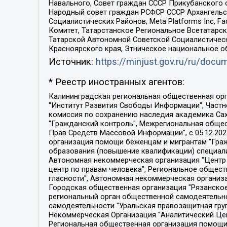
Навального, Совет граждан СССР Прикубанского 
Народный совет граждан РСФСР СССР Архангельск
Социалистических Районов, Meta Platforms Inc, 
Комитет, Татарстанское Региональное Всетатар
Татарской Автономной Советской Социалистическ
Красноярского края, Этническое национальное о
Источник:
https://minjust.gov.ru/ru/doc
* Реестр иностранных агентов:
Калининградская региональная общественная организация "Экозащита!-Женсовет", Фонд содействия защите прав и свобод граждан "Общественный вердикт", Фонд "Институт Развития Свободы Информации", Частное учреждение "Информационное агентство МЕМО. РУ", Региональная общественная организация "Общественная комиссия по сохранению наследия академика Сахарова", Фонд поддержки свободы прессы, Санкт-Петербургская общественная правозащитная организация "Гражданский контроль", Межрегиональная общественная организация "Информационно-просветительский центр "Мемориал", Региональный Фонд "Центр Защиты Прав Средств Массовой Информации", с 05.12.2023 Фонд "Центр Защиты Прав Средств массовой информации", Региональная общественная благотворительная организация помощи беженцам и мигрантам "Гражданское содействие", Негосударственное образовательное учреждение дополнительного профессионального образования (повышение квалификации) специалистов "АКАДЕМИЯ ПО ПРАВАМ ЧЕЛОВЕКА", Свердловская региональная общественная организация "Сутяжник", Автономная некоммерческая организация "Центр независимых социологических исследований", Союз общественных объединений "Российский исследовательский центр по правам человека", Региональное общественное учреждение научно-информационный центр "МЕМОРИАЛ", Некоммерческая организация "Фонд защиты гласности", Автономная некоммерческая организация "Институт прав человека", Городская общественная организация "Екатеринбургское общество "МЕМОРИАЛ", Городская общественная организация "Рязанское историко-просветительское и правозащитное общество "Мемориал" (Рязанский Мемориал), Челябинский региональный орган общественной самодеятельности – женское общественное объединение "Женщины Евразии", Челябинский региональный орган общественной самодеятельности "Уральская правозащитная группа", Фонд содействия защите здоровья и социальной справедливости имени Андрея Рылькова, Автономная Некоммерческая Организация "Аналитический Центр Юрия Левады", Автономная некоммерческая организация социальной поддержки населения "Проект Апрель", Региональная общественная организация помощи женщинам и детям, находящимся в кризисной ситуации "Информационно-методический центр "Анна", Фонд содействия развитию массовых коммуникаций и правовому просвещению "Так-так-Так", Фонд содействия устойчивому развитию "Серебряная тайга", Свердловский региональный общественный фонд социальных проектов "Новое время", "Idel.Реалии", Кавказ.Реалии, Крым.Реалии, Телеканал Настоящее Время, Татаро-башкирская служба Радио Свобода (Azatliq Radiosi), Радио Свободная Европа/Радио Свобода (PCE/PC), "Сибирь.Реалии", "Фактограф", Благотворительный фонд помощи осужденным и их семьям, Автономная некоммерческая организация "Институт глобализации и социальных движений", Фонд "В защиту прав заключенных", Частное учреждение "Центр поддержки и содействия развитию средств массовой информации", Пензенский региональный общественный благотворительный фонд "Гражданский союз", "Север.Реалии", Некоммерческая организация Фонд "Правовая инициатива", 