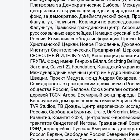
Платформа за Демократические Выборы, Междуна
центр защиты окружающей среды и природных ресу
фонд за демократию, Джеймстаунский фонд, Прож
Фалуньгун, Фалуньгун, Коалиция по расследован
Фалуньгун, Пражский гражданский центр, Ассоци
русскоязычных европейцев, Немецко-русский об
России, Компания свободы информации, Проект М
Христианской Церкви, Новое Поколение, Духовн
Институт Саентологических Предприятий, Церков
СВОБОДНЫЙ ИДЕЛЬ-УРАЛ, Ассоциация развития ж
ГРУПА, Фонд имени Генриха Бёлля, Stichting Bellin
Эстонии, Calvert 22 Foundation, Канадский укра
Международный научный центр им Вудро Вильсона
Швеции, Проект Медуза, Фонд Андрея Сахарова, Ф
Солидарность с гражданским движением в России 
общества Россия, Беллона, Союз жителей острово
церквей TCCN, Агора, Всемирный фонд природы, B
Белорусский дом прав человека имени Бориса Зво
TVR Studios, ТВ Дождь, Центр европейских иссл
Россию, Свободная Бурятия, Uralic, UnKremlin, 
Развития, Комитет-2024, Центрально-Европейски
трактатов Свидетелей Иеговы, Гражданский Совет
РЭНД корпорейшн, Русская Америка за демократи
Россия Берлин, Свободная Россия Северный Рейн-В
Союз за возвращение Северных территорий, Крымско