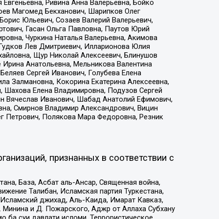
 Евгеньевна, Ривина Анна Валерьевна, Бойко
хоев Магомед Бекханович, Шарипков Олег
Борис Юльевич, Созаев Валерий Валерьевич,
тович, Гасан Ольга Павловна, Паутов Юрий
ровна, Чуркина Наталья Валерьевна, Акимова
 Гудков Лев Дмитриевич, Илларионова Юлия
ихайловна, Щур Николай Алексеевич, Блинушов
е Ирина Анатольевна, Мельникова Валентина
Беляев Сергей Иванович, Голубева Елена
ила Залмановна, Кокорина Екатерина Алексеевна,
, Шахова Елена Владимировна, Подузов Сергей
ин Вячеслав Иванович, Шабад Анатолий Ефимович,
вна, Смирнов Владимир Александрович, Вицин
ег Петрович, Полякова Мара Федоровна, Резник
ганизаций, признанных в соответствии с
на, База, Асбат аль-Ансар, Священная война,
ижение Талибан, Исламская партия Туркестана,
Исламский джихад, Аль-Каида, Имарат Кавказ,
 Минина и Д. Пожарского, Аджр от Аллаха Субхану
о ба суи давлати исломи, Террористическое