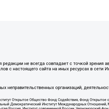
редакции не всегда совпадает с точкой зрения ав
ов с настоящего сайта на иных ресурсах в сети И
ых неправительственных организаций, деятельнос
ститут Открытое Общество Фонд Содействия, Фонд Открытое 
альный Демократический Институт Международных Отношений,
тая Россия, Институт современной России, Черноморский фонд