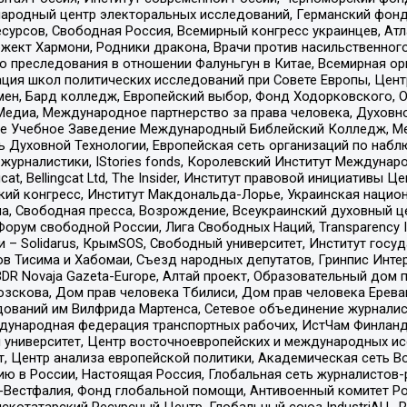
родный центр электоральных исследований, Германский фонд
рсов, Свободная Россия, Всемирный конгресс украинцев, Атла
ект Хармони, Родники дракона, Врачи против насильственного
ию преследования в отношении Фалуньгун в Китае, Всемирная о
ация школ политических исследований при Совете Европы, Цен
мен, Бард колледж, Европейский выбор, Фонд Ходорковского,
едиа, Международное партнерство за права человека, Духовно
ое Учебное Заведение Международный Библейский Колледж, М
ь Духовной Технологии, Европейская сеть организаций по наб
урналистики, IStories fonds, Королевский Институт Между
gcat, Bellingcat Ltd, The Insider, Институт правовой инициатив
инский конгресс, Институт Макдональда-Лорье, Украинская нац
, Свободная пресса, Возрождение, Всеукраинский духовный цен
орум свободной России, Лига Свободных Наций, Transparеncy I
– Solidarus, КрымSOS, Свободный университет, Институт госу
в Тисима и Хабомаи, Съезд народных депутатов, Гринпис Инте
DR Novaja Gazeta-Europe, Алтай проект, Образовательный дом 
зскова, Дом прав человека Тбилиси, Дом прав человека Ерева
едований им Вилфрида Мартенса, Сетевое объединение журнали
Международная федерация транспортных рабочих, ИстЧам Финлан
й университет, Центр восточноевропейских и международных и
, Центр анализа европейской политики, Академическая сеть Во
ю в России, Настоящая Россия, Глобальная сеть журналистов
естфалия, Фонд глобальной помощи, Антивоенный комитет России,
татарский Ресурсный Центр, Глобальный союз IndustriALL, Russi