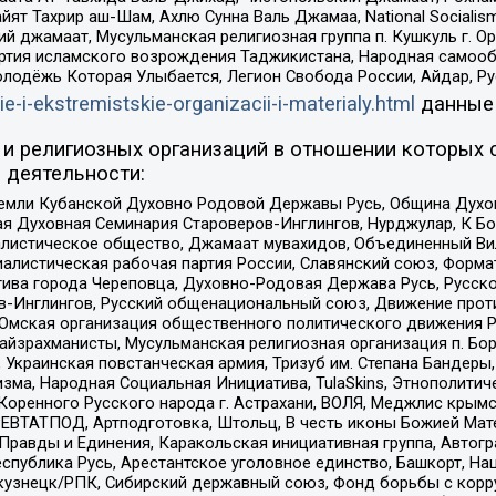
ят Тахрир аш-Шам, Ахлю Сунна Валь Джамаа, National Socialism
ий джамаат, Мусульманская религиозная группа п. Кушкуль г. 
ртия исламского возрождения Таджикистана, Народная самооб
олодёжь Которая Улыбается, Легион Свобода России, Айдар, Р
ie-i-ekstremistskie-organizacii-i-materialy.html
данные
и религиозных организаций в отношении которых 
 деятельности:
земли Кубанской Духовно Родовой Державы Русь, Община Духо
 Духовная Семинария Староверов-Инглингов, Нурджулар, К Бо
листическое общество, Джамаат мувахидов, Объединенный Вил
иалистическая рабочая партия России, Славянский союз, Форма
ива города Череповца, Духовно-Родовая Держава Русь, Русск
-Инглингов, Русский общенациональный союз, Движение против
 Омская организация общественного политического движения Р
йзрахманисты, Мусульманская религиозная организация п. Бо
краинская повстанческая армия, Тризуб им. Степана Бандеры, Бр
зма, Народная Социальная Инициатива, TulaSkins, Этнополитич
оренного Русского народа г. Астрахани, ВОЛЯ, Меджлис крымс
РЕВТАТПОД, Артподготовка, Штольц, В честь иконы Божией Мате
равды и Единения, Каракольская инициативная группа, Автогра
спублика Русь, Арестантское уголовное единство, Башкорт, Наци
окузнецк/РПК, Сибирский державный союз, Фонд борьбы с кор