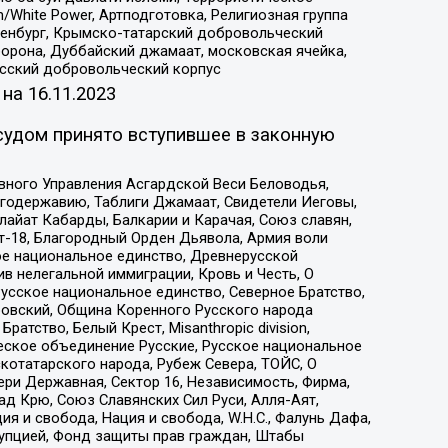
/White Power, Артподготовка, Религиозная группа
Оренбург, Крымско-татарский добровольческий
орона, Дуббайский джамаат, московская ячейка,
усский добровольческий корпус
 на
16.11.2023
судом принято вступившее в законную
вного Управления Асгардской Веси Беловодья,
годержавию, Таблиги Джамаат, Свидетели Иеговы,
айат Кабарды, Балкарии и Карачая, Союз славян,
т-18, Благородный Орден Дьявола, Армия воли
ое национальное единство, Древнерусской
 нелегальной иммиграции, Кровь и Честь, О
усское национальное единство, Северное Братство,
ровский, Община Коренного Русского народа
атство, Белый Крест, Misanthropic division,
еское объединение Русские, Русское национальное
котатарского народа, Рубеж Севера, ТОЙС, О
ри Державная, Сектор 16, Независимость, Фирма,
д Крю, Союз Славянских Сил Руси, Алля-Аят,
я и свобода, Нация и свобода, W.H.С., Фалунь Дафа,
рупцией, Фонд защиты прав граждан, Штабы