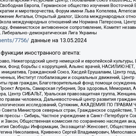
 Свободная Европа, Германское общество изучения Восточной 
и и миротворчества, Форум имени Льва Копелева, American Counci
ое движение Антальи, Открытый диалог, Школа международных отн
Школа международных отношений им Нормана Патерсона, Центр
ду, Феминистское антивоенное сопротивление, Комитет независ
а, Либерально-демократическая Лига Украины
uments/7756/
данные на
13.05.2024
функции иностранного агента:
раво, Нижегородский центр немецкой и европейской культуры,
тики, Фонд борьбы с коррупцией, Альянс врачей, НАСИЛИЮ.НЕТ,
я инициатива, Гражданский Союз, Хасдей Ерушалаим, Центр по
юченных, Институт глобализации и социальных движений, Цент
ты прав граждан, Благотворительный фонд помощи осужденным
а, Проект Апрель, Самарская губерния, Эра здоровья, Мемориал
ера, Центр СИБАЛЬТ, Уральская правозащитная группа, Женщины
по правам человека, Дальневосточный центр развития гражданс
ологических исследований, Сутяжник, АКАДЕМИЯ ПО ПРАВАМ Ч
е Совета Министров северных стран, Гражданское содействие,
я прессы - Сибирь, Частное учреждение в Санкт-Петербурге С
 и Закон, Общественная комиссия по сохранению наследия ак
звития Свободы Информации, Экозащита!-Женсовет, Общественн
Регина Николаевна, Кривенко Сергей Владимирович, Милославс