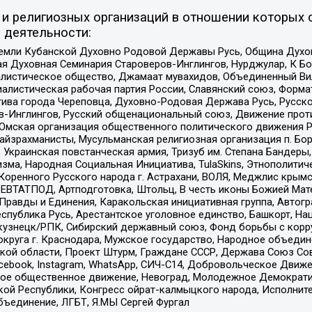
и религиозных организаций в отношении которых 
 деятельности:
земли Кубанской Духовно Родовой Державы Русь, Община Духо
 Духовная Семинария Староверов-Инглингов, Нурджулар, К Бо
листическое общество, Джамаат мувахидов, Объединенный Вил
иалистическая рабочая партия России, Славянский союз, Форма
ива города Череповца, Духовно-Родовая Держава Русь, Русск
-Инглингов, Русский общенациональный союз, Движение против
 Омская организация общественного политического движения Р
йзрахманисты, Мусульманская религиозная организация п. Бо
краинская повстанческая армия, Тризуб им. Степана Бандеры, Бр
зма, Народная Социальная Инициатива, TulaSkins, Этнополитич
оренного Русского народа г. Астрахани, ВОЛЯ, Меджлис крымс
РЕВТАТПОД, Артподготовка, Штольц, В честь иконы Божией Мате
равды и Единения, Каракольская инициативная группа, Автогра
спублика Русь, Арестантское уголовное единство, Башкорт, Наци
окузнецк/РПК, Сибирский державный союз, Фонд борьбы с кор
округа г. Краснодара, Мужское государство, Народное объедин
ой области, Проект Штурм, Граждане СССР, Держава Союз Сов
Facebook, Instagram, WhatsApp, СИЧ-С14, Добровольческое Движ
ское общественное движение, Невоград, Молодежное Демократ
ой Республики, Конгресс ойрат-калмыцкого народа, Исполнит
бъединение, ЛГБТ, Я.МЫ Сергей Фургал