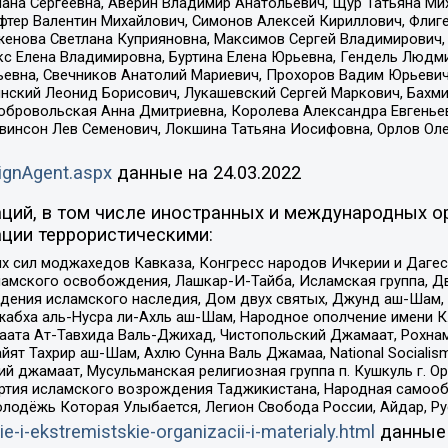
лана Сергеевна, Аверин Владимир Анатольевич, Щур Татьяна М
фтер Валентин Михайлович, Симонов Алексей Кириллович, Флиг
женова Светлана Куприяновна, Максимов Сергей Владимирович, 
кс Елена Владимировна, Буртина Елена Юрьевна, Гендель Людм
евна, Свечников Анатолий Мариевич, Прохоров Вадим Юрьевич
инский Леонид Борисович, Лукашевский Сергей Маркович, Бахм
Добровольская Анна Дмитриевна, Королева Александра Евгенье
евинсон Лев Семенович, Локшина Татьяна Иосифовна, Орлов Ол
ignAgent.aspx
данные на
24.03.2022
ций, в том числе иностранных и международных ор
ции террористическими:
ил моджахедов Кавказа, Конгресс народов Ичкерии и Дагеста
ламского освобождения, Лашкар-И-Тайба, Исламская группа, Дв
ения исламского наследия, Дом двух святых, Джунд аш-Шам, 
жабха аль-Нусра ли-Ахль аш-Шам, Народное ополчение имени К.
ата Ат-Тавхида Валь-Джихад, Чистопольский Джамаат, Рохнам
ят Тахрир аш-Шам, Ахлю Сунна Валь Джамаа, National Socialism
ий джамаат, Мусульманская религиозная группа п. Кушкуль г. 
ртия исламского возрождения Таджикистана, Народная самооб
олодёжь Которая Улыбается, Легион Свобода России, Айдар, Р
ie-i-ekstremistskie-organizacii-i-materialy.html
данные