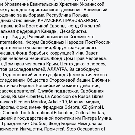
е Управление Евангельских Христиан Украинской
еждународное христианское движение, Всемирный
людению за выборами, Республика Польша,
народных Отношений, КРИМСЬКА ПРАВОЗАХИСНА
ы Центральной и Восточной Европы, Фонд Открытой
иональная федерация Канады, Декабристы,
тр , Риддл, Русский антивоенный комитет в
nternational, Форум Свободных Народов ПостРоссии,
дарственного управления, Форум гражданского
рнешнл, Фонд борьбы с коррупцией Инк, Завет
прав человека Чернигов, Фонд Дом Прав Человека,
н, Дом прав человека Крым, Центр дикого лосося,
стов расследователей, АЛЛАТРА, За свободную
д, Гудзоновский институт, Фонд Демократического
сследований, Общество Сторожевой башни, Библии и
сточная Европа, Российский комитет действия,
-расследователей, Служба поддержки, Свободная
 Russie-Libertes, La Asocicion de Rusos Libres,
an Election Monitor, Article 19, Мнение медиа,
Европы, Фонд имени Фридриха Эберта, XZ gGmbH,
ls for International Education, Cultural Vistas,
ошений и государственной политики им Питера Мунка,
 Гражданских Свобод, Фонд Бориса Немцова за
имости Ингушетии, Прометей, Stop Occupation of