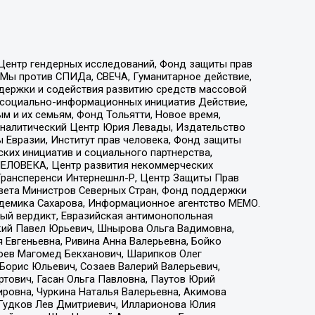
 Центр гендерных исследований, Фонд защиты прав
 Мы против СПИДа, СВЕЧА, Гуманитарное действие,
ддержки и содействия развитию средств массовой
р социально-информационных инициатив Действие,
 и их семьям, Фонд Тольятти, Новое время,
, Аналитический Центр Юрия Левады, Издательство
 Евразии, Институт прав человека, Фонд защиты
ких инициатив и социального партнерства,
ЕЛОВЕКА, Центр развития некоммерческих
 Трансперенси Интернешнл-Р, Центр Защиты Прав
овета Министров Северных Стран, Фонд поддержки
адемика Сахарова, Информационное агентство МЕМО.
ый вердикт, Евразийская антимонопольная
кий Павел Юрьевич, Шнырова Ольга Вадимовна,
 Евгеньевна, Ривина Анна Валерьевна, Бойко
хоев Магомед Бекханович, Шарипков Олег
Борис Юльевич, Созаев Валерий Валерьевич,
тович, Гасан Ольга Павловна, Паутов Юрий
ровна, Чуркина Наталья Валерьевна, Акимова
 Гудков Лев Дмитриевич, Илларионова Юлия