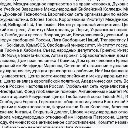
едиа, Международное партнерство за права человека, Духовно
ое Учебное Заведение Международный Библейский Колледж, М
ь Духовной Технологии, Европейская сеть организаций по наб
урналистики, IStories fonds, Королевский Институт Между
gcat, Bellingcat Ltd, The Insider, Институт правовой инициатив
инский конгресс, Институт Макдональда-Лорье, Украинская нац
, Свободная пресса, Возрождение, Всеукраинский духовный цен
орум свободной России, Лига Свободных Наций, Transparеncy I
– Solidarus, КрымSOS, Свободный университет, Институт госу
в Тисима и Хабомаи, Съезд народных депутатов, Гринпис Инте
DR Novaja Gazeta-Europe, Алтай проект, Образовательный дом 
зскова, Дом прав человека Тбилиси, Дом прав человека Ерева
едований им Вилфрида Мартенса, Сетевое объединение журнали
Международная федерация транспортных рабочих, ИстЧам Финлан
й университет, Центр восточноевропейских и международных и
, Центр анализа европейской политики, Академическая сеть Во
ю в России, Настоящая Россия, Глобальная сеть журналистов
естфалия, Фонд глобальной помощи, Антивоенный комитет России,
татарский Ресурсный Центр, Глобальный союз IndustriALL, Russi
 Свободная Европа, Германское общество изучения Восточной 
и и миротворчества, Форум имени Льва Копелева, American Counci
ое движение Антальи, Открытый диалог, Школа международных отн
Школа международных отношений им Нормана Патерсона, Центр
ду, Феминистское антивоенное сопротивление, Комитет независ
а, Либерально-демократическая Лига Украины