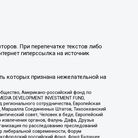
торов. При перепечатке текстов либо
нтернет гиперссылка на источник
ть которых признана нежелательной на
общество, Американо-российский фонд по
 MEDIA DEVELOPMENT INVESTMENT FUND,
 регионального сотрудничества, Европейская
 Маршалла Соединенных Штатов, Тихоокеанский
нтический совет, Человек в беде, Европейский
 извлечения органов, Фалунь Дафа, Друзья
рганизация по расследованию преследований
тр либеральной современности, Форум
 Оксфордский российский фонд, Фонд Будущее