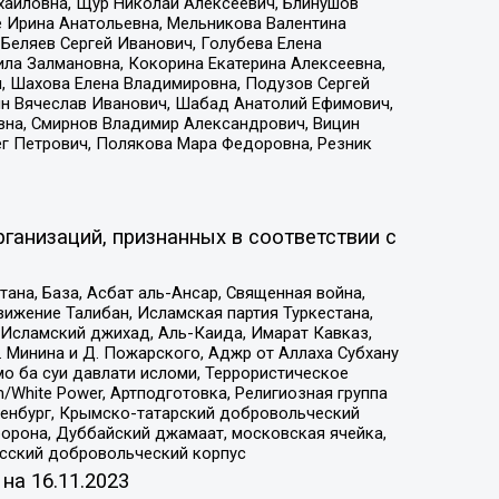
ихайловна, Щур Николай Алексеевич, Блинушов
е Ирина Анатольевна, Мельникова Валентина
Беляев Сергей Иванович, Голубева Елена
ила Залмановна, Кокорина Екатерина Алексеевна,
, Шахова Елена Владимировна, Подузов Сергей
ин Вячеслав Иванович, Шабад Анатолий Ефимович,
вна, Смирнов Владимир Александрович, Вицин
ег Петрович, Полякова Мара Федоровна, Резник
ганизаций, признанных в соответствии с
на, База, Асбат аль-Ансар, Священная война,
ижение Талибан, Исламская партия Туркестана,
Исламский джихад, Аль-Каида, Имарат Кавказ,
 Минина и Д. Пожарского, Аджр от Аллаха Субхану
о ба суи давлати исломи, Террористическое
/White Power, Артподготовка, Религиозная группа
Оренбург, Крымско-татарский добровольческий
орона, Дуббайский джамаат, московская ячейка,
усский добровольческий корпус
 на
16.11.2023