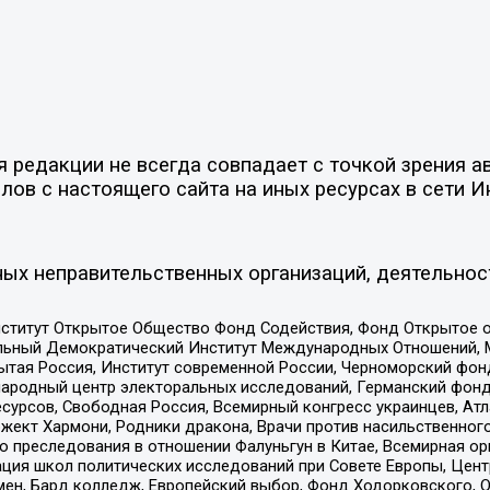
редакции не всегда совпадает с точкой зрения ав
ов с настоящего сайта на иных ресурсах в сети И
ых неправительственных организаций, деятельнос
ститут Открытое Общество Фонд Содействия, Фонд Открытое 
альный Демократический Институт Международных Отношений,
тая Россия, Институт современной России, Черноморский фонд
родный центр электоральных исследований, Германский фонд
рсов, Свободная Россия, Всемирный конгресс украинцев, Атла
ект Хармони, Родники дракона, Врачи против насильственного
ию преследования в отношении Фалуньгун в Китае, Всемирная о
ация школ политических исследований при Совете Европы, Цен
мен, Бард колледж, Европейский выбор, Фонд Ходорковского,