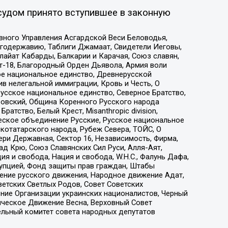
судом принято вступившее в законную
вного Управления Асгардской Веси Беловодья,
годержавию, Таблиги Джамаат, Свидетели Иеговы,
айат Кабарды, Балкарии и Карачая, Союз славян,
т-18, Благородный Орден Дьявола, Армия воли
ое национальное единство, Древнерусской
 нелегальной иммиграции, Кровь и Честь, О
усское национальное единство, Северное Братство,
ровский, Община Коренного Русского народа
атство, Белый Крест, Misanthropic division,
еское объединение Русские, Русское национальное
котатарского народа, Рубеж Севера, ТОЙС, О
ри Державная, Сектор 16, Независимость, Фирма,
д Крю, Союз Славянских Сил Руси, Алля-Аят,
я и свобода, Нация и свобода, W.H.С., Фалунь Дафа,
рупцией, Фонд защиты прав граждан, Штабы
ение русского движения, Народное движение Адат,
етских Светлых Родов, Совет Советских
ение Организации украинских националистов, Черный
ическое Движение Весна, Верховный Совет
ельный комитет совета народных депутатов