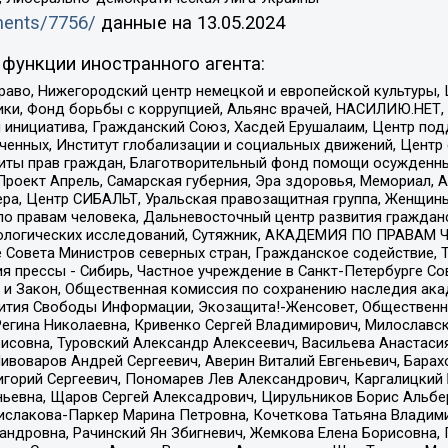
uments/7756/
данные на
13.05.2024
функции иностранного агента:
раво, Нижегородский центр немецкой и европейской культуры,
тики, Фонд борьбы с коррупцией, Альянс врачей, НАСИЛИЮ.НЕТ,
я инициатива, Гражданский Союз, Хасдей Ерушалаим, Центр по
юченных, Институт глобализации и социальных движений, Цент
ты прав граждан, Благотворительный фонд помощи осужденным
а, Проект Апрель, Самарская губерния, Эра здоровья, Мемориал
ера, Центр СИБАЛЬТ, Уральская правозащитная группа, Женщины
по правам человека, Дальневосточный центр развития гражданс
ологических исследований, Сутяжник, АКАДЕМИЯ ПО ПРАВАМ Ч
е Совета Министров северных стран, Гражданское содействие,
я прессы - Сибирь, Частное учреждение в Санкт-Петербурге С
 и Закон, Общественная комиссия по сохранению наследия ак
звития Свободы Информации, Экозащита!-Женсовет, Общественн
Регина Николаевна, Кривенко Сергей Владимирович, Милославс
совна, Туровский Александр Алексеевич, Васильева Анастасия
Пивоваров Андрей Сергеевич, Аверин Виталий Евгеньевич, Бара
горий Сергеевич, Пономарев Лев Александрович, Каргалицкий 
ньевна, Щаров Сергей Алексадрович, Цирульников Борис Альбер
ислакова-Паркер Марина Петровна, Кочеткова Татьяна Владими
сандровна, Рачинский Ян Збигневич, Жемкова Елена Борисовна,