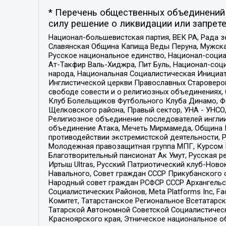
* Перечень общественных объединений 
силу решение о ликвидации или запрете
Национал-большевистская партия, ВЕК РА, Рада 
Славянская Община Капища Веды Перуна, Мужская
Русское национальное единство, Национал-социа
Ат-Такфир Валь-Хиджра, Пит Буль, Национал-соц
народа, Национальная Социалистическая Инициат
Инглистической церкви Православных Староверов
свободе совести и о религиозных объединениях,
Клуб Болельщиков Футбольного Клуба Динамо, Фа
Щелковского района, Правый сектор, УНА - УНСО, У
Религиозное объединение последователей инглии
объединение Атака, Мечеть Мирмамеда, Община К
противодействии экстремистской деятельности, 
Молодежная правозащитная группа МПГ, Курсом П
Благотворительный пансионат Ак Умут, Русская ре
Иртыш Ultras, Русский Патриотический клуб-Нов
Навального, Совет граждан СССР Прикубанского 
Народный совет граждан РСФСР СССР Архангельск
Социалистических Районов, Meta Platforms Inc, 
Комитет, Татарстанское Региональное Всетатар
Татарской Автономной Советской Социалистическ
Красноярского края, Этническое национальное о