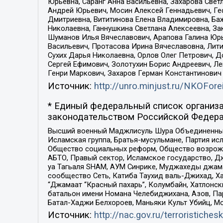
Юрьевна, Саранг Анна Васильевна, Захарова Свет
Андрей Юрьевич, Мосин Алексей Геннадьевич, Ге
Дмитриевна, Вититинова Елена Владимировна, Ба
Николаевна, Ганнушкина Светлана Алексеевна, За
Шуманов Илья Вячеславович, Арапова Галина Юрь
Васильевич, Протасова Ирина Вячеславовна, Лит
Сухих Дарья Николаевна, Орлов Олег Петрович, 
Сергей Ефимович, Золотухин Борис Андреевич, Л
Генри Маркович, Захаров Герман Константинович
Источник:
http://unro.minjust.ru/NKOFore
* Единый федеральный список организа
законодательством Российской Федера
Высший военный Маджлисуль Шура Объединенных с
Исламская группа, Братья-мусульмане, Партия ис
Общество социальных реформ, Общество возрожд
АБТО, Правый сектор, Исламское государство, Д
уа Тагьаля SHAM, АУМ Синрике, Муджахеды джама
сообщество Сеть, Катиба Таухид валь-Джихад, Хай
“Джамаат “Красный пахарь”, Колумбайн, Хатлонск
батальон имени Номана Челебиджихана, Азов, Па
Батал-Хаджи Белхороев, Маньяки Культ Убийц, М
Источник:
http://nac.gov.ru/terroristichesk