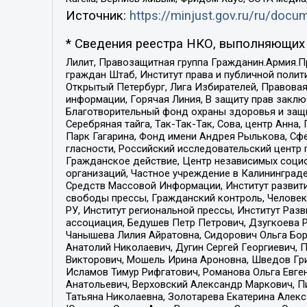
Источник:
https://minjust.gov.ru/ru/doc
* Сведения реестра НКО, выполняющих 
Лилит, Правозащитная группа Гражданин.Армия.П
граждан Штаб, Институт права и публичной поли
Открытый Петербург, Лига Избирателей, Правова
информации, Горячая Линия, В защиту прав закл
Благотворительный фонд охраны здоровья и защи
Серебряная тайга, Так-Так-Так, Сова, центр Анн
Парк Гагарина, Фонд имени Андрея Рылькова, Сф
гласности, Российский исследовательский центр 
Гражданское действие, Центр независимых соци
организаций, Частное учреждение в Калининград
Средств Массовой Информации, Институт развити
свободы прессы, Гражданский контроль, Человек
РУ, Институт региональной прессы, Институт Ра
ассоциация, Бедушев Петр Петрович, Дзугкоева 
Чанышева Лилия Айратовна, Сидорович Ольга Бори
Анатолий Николаевич, Дугин Сергей Георгиевич, 
Викторович, Мошель Ирина Ароновна, Шведов Гри
Исламов Тимур Рифгатович, Романова Ольга Евге
Анатольевич, Верховский Александр Маркович, П
Татьяна Николаевна, Золотарева Екатерина Алек