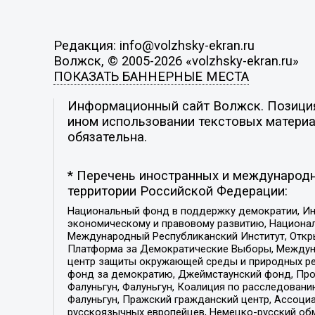
Редакция: info@volzhsky-ekran.ru
Волжск, © 2005-2026 «volzhsky-ekran.ru»
ПОКАЗАТЬ БАННЕРНЫЕ МЕСТА
Информационный сайт Волжск. Позиция 
ином использовании текстовых материал
обязательна.
* Перечень иностранных и международн
территории Российской Федерации:
Национальный фонд в поддержку демократии, Ин
экономическому и правовому развитию, Национ
Международный Республиканский Институт, Откры
Платформа за Демократические Выборы, Междуна
центр защиты окружающей среды и природных ресу
фонд за демократию, Джеймстаунский фонд, Прож
Фалуньгун, Фалуньгун, Коалиция по расследован
Фалуньгун, Пражский гражданский центр, Ассоци
русскоязычных европейцев, Немецко-русский об