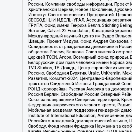
России, Компания свободы информации, Проект М
Христианской Церкви, Новое Поколение, Духовн
Институт Саентологических Предприятий, Церков
СВОБОДНЫЙ ИДЕЛЬ-УРАЛ, Ассоциация развития ж
ГРУПА, Фонд имени Генриха Бёлля, Stichting Bellin
Эстонии, Calvert 22 Foundation, Канадский укра
Международный научный центр им Вудро Вильсона
Швеции, Проект Медуза, Фонд Андрея Сахарова, Ф
Солидарность с гражданским движением в России 
общества Россия, Беллона, Союз жителей острово
церквей TCCN, Агора, Всемирный фонд природы, B
Белорусский дом прав человека имени Бориса Зво
TVR Studios, ТВ Дождь, Центр европейских иссл
Россию, Свободная Бурятия, Uralic, UnKremlin, 
Развития, Комитет-2024, Центрально-Европейски
трактатов Свидетелей Иеговы, Гражданский Совет
РЭНД корпорейшн, Русская Америка за демократи
Россия Берлин, Свободная Россия Северный Рейн-В
Союз за возвращение Северных территорий, Крымско
Федерация анархического черного креста, Радио
Мобильная академия поддержки гендерной демократи
Institute of International Education, Антивоенн
Российско-канадский демократический альянс, 
Свободу, Фонд имени Фридриха Науманна за свобо
Karelia, Вернись живым, Фридом Хаус, СОТА меди