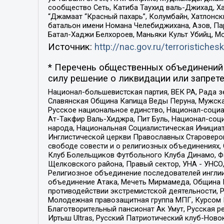
сообщество Сеть, Катиба Таухид валь-Джихад, Хай
“Джамаат “Красный пахарь”, Колумбайн, Хатлонск
батальон имени Номана Челебиджихана, Азов, Па
Батал-Хаджи Белхороев, Маньяки Культ Убийц, М
Источник:
http://nac.gov.ru/terroristichesk
* Перечень общественных объединений 
силу решение о ликвидации или запрете
Национал-большевистская партия, ВЕК РА, Рада 
Славянская Община Капища Веды Перуна, Мужская
Русское национальное единство, Национал-социа
Ат-Такфир Валь-Хиджра, Пит Буль, Национал-соц
народа, Национальная Социалистическая Инициат
Инглистической церкви Православных Староверов
свободе совести и о религиозных объединениях,
Клуб Болельщиков Футбольного Клуба Динамо, Фа
Щелковского района, Правый сектор, УНА - УНСО, У
Религиозное объединение последователей инглии
объединение Атака, Мечеть Мирмамеда, Община К
противодействии экстремистской деятельности, 
Молодежная правозащитная группа МПГ, Курсом П
Благотворительный пансионат Ак Умут, Русская ре
Иртыш Ultras, Русский Патриотический клуб-Нов