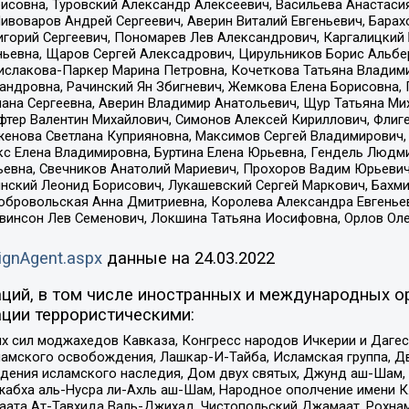
совна, Туровский Александр Алексеевич, Васильева Анастасия
Пивоваров Андрей Сергеевич, Аверин Виталий Евгеньевич, Бара
горий Сергеевич, Пономарев Лев Александрович, Каргалицкий 
ньевна, Щаров Сергей Алексадрович, Цирульников Борис Альбер
ислакова-Паркер Марина Петровна, Кочеткова Татьяна Владими
сандровна, Рачинский Ян Збигневич, Жемкова Елена Борисовна,
лана Сергеевна, Аверин Владимир Анатольевич, Щур Татьяна М
фтер Валентин Михайлович, Симонов Алексей Кириллович, Флиг
женова Светлана Куприяновна, Максимов Сергей Владимирович, 
кс Елена Владимировна, Буртина Елена Юрьевна, Гендель Людм
евна, Свечников Анатолий Мариевич, Прохоров Вадим Юрьевич
инский Леонид Борисович, Лукашевский Сергей Маркович, Бахм
Добровольская Анна Дмитриевна, Королева Александра Евгенье
евинсон Лев Семенович, Локшина Татьяна Иосифовна, Орлов Ол
ignAgent.aspx
данные на
24.03.2022
ций, в том числе иностранных и международных ор
ции террористическими:
ил моджахедов Кавказа, Конгресс народов Ичкерии и Дагеста
ламского освобождения, Лашкар-И-Тайба, Исламская группа, Дв
ения исламского наследия, Дом двух святых, Джунд аш-Шам, 
жабха аль-Нусра ли-Ахль аш-Шам, Народное ополчение имени К.
ата Ат-Тавхида Валь-Джихад, Чистопольский Джамаат, Рохнам