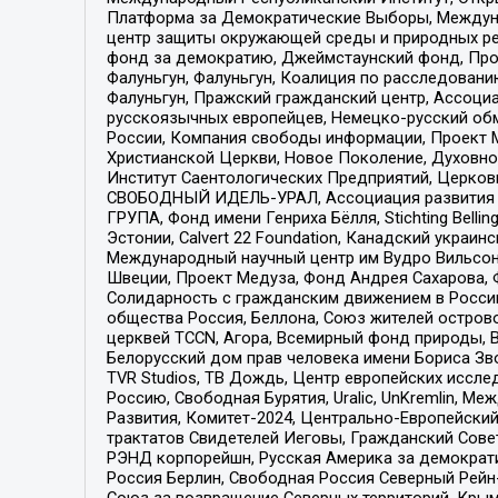
Платформа за Демократические Выборы, Междуна
центр защиты окружающей среды и природных ресу
фонд за демократию, Джеймстаунский фонд, Прож
Фалуньгун, Фалуньгун, Коалиция по расследован
Фалуньгун, Пражский гражданский центр, Ассоци
русскоязычных европейцев, Немецко-русский об
России, Компания свободы информации, Проект М
Христианской Церкви, Новое Поколение, Духовн
Институт Саентологических Предприятий, Церков
СВОБОДНЫЙ ИДЕЛЬ-УРАЛ, Ассоциация развития ж
ГРУПА, Фонд имени Генриха Бёлля, Stichting Bellin
Эстонии, Calvert 22 Foundation, Канадский укра
Международный научный центр им Вудро Вильсона
Швеции, Проект Медуза, Фонд Андрея Сахарова, Ф
Солидарность с гражданским движением в России 
общества Россия, Беллона, Союз жителей острово
церквей TCCN, Агора, Всемирный фонд природы, B
Белорусский дом прав человека имени Бориса Зво
TVR Studios, ТВ Дождь, Центр европейских иссл
Россию, Свободная Бурятия, Uralic, UnKremlin, 
Развития, Комитет-2024, Центрально-Европейски
трактатов Свидетелей Иеговы, Гражданский Совет
РЭНД корпорейшн, Русская Америка за демократи
Россия Берлин, Свободная Россия Северный Рейн-В
Союз за возвращение Северных территорий, Крымско