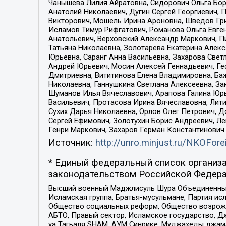
Чанышева Лилия Айратовна, Сидорович Ольга Бори
Анатолий Николаевич, Дугин Сергей Георгиевич, 
Викторович, Мошель Ирина Ароновна, Шведов Гри
Исламов Тимур Рифгатович, Романова Ольга Евге
Анатольевич, Верховский Александр Маркович, П
Татьяна Николаевна, Золотарева Екатерина Алек
Юрьевна, Саранг Анна Васильевна, Захарова Свет
Андрей Юрьевич, Мосин Алексей Геннадьевич, Ге
Дмитриевна, Вититинова Елена Владимировна, Ба
Николаевна, Ганнушкина Светлана Алексеевна, За
Шуманов Илья Вячеславович, Арапова Галина Юрь
Васильевич, Протасова Ирина Вячеславовна, Лит
Сухих Дарья Николаевна, Орлов Олег Петрович, 
Сергей Ефимович, Золотухин Борис Андреевич, Л
Генри Маркович, Захаров Герман Константинович
Источник:
http://unro.minjust.ru/NKOFore
* Единый федеральный список организа
законодательством Российской Федера
Высший военный Маджлисуль Шура Объединенных с
Исламская группа, Братья-мусульмане, Партия ис
Общество социальных реформ, Общество возрожд
АБТО, Правый сектор, Исламское государство, Д
уа Тагьаля SHAM, АУМ Синрике, Муджахеды джама