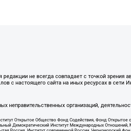
редакции не всегда совпадает с точкой зрения ав
ов с настоящего сайта на иных ресурсах в сети И
ых неправительственных организаций, деятельнос
ститут Открытое Общество Фонд Содействия, Фонд Открытое 
альный Демократический Институт Международных Отношений,
тая Россия, Институт современной России, Черноморский фонд