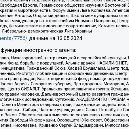
 Свободная Европа, Германское общество изучения Восточной 
и и миротворчества, Форум имени Льва Копелева, American Counci
ое движение Антальи, Открытый диалог, Школа международных отн
Школа международных отношений им Нормана Патерсона, Центр
ду, Феминистское антивоенное сопротивление, Комитет независ
а, Либерально-демократическая Лига Украины
uments/7756/
данные на
13.05.2024
функции иностранного агента:
раво, Нижегородский центр немецкой и европейской культуры,
тики, Фонд борьбы с коррупцией, Альянс врачей, НАСИЛИЮ.НЕТ,
я инициатива, Гражданский Союз, Хасдей Ерушалаим, Центр по
юченных, Институт глобализации и социальных движений, Цент
ты прав граждан, Благотворительный фонд помощи осужденным
а, Проект Апрель, Самарская губерния, Эра здоровья, Мемориал
ера, Центр СИБАЛЬТ, Уральская правозащитная группа, Женщины
по правам человека, Дальневосточный центр развития гражданс
ологических исследований, Сутяжник, АКАДЕМИЯ ПО ПРАВАМ Ч
е Совета Министров северных стран, Гражданское содействие,
я прессы - Сибирь, Частное учреждение в Санкт-Петербурге С
 и Закон, Общественная комиссия по сохранению наследия ак
звития Свободы Информации, Экозащита!-Женсовет, Общественн
Регина Николаевна, Кривенко Сергей Владимирович, Милославс