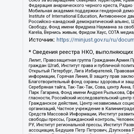
Федерация анархического черного креста, Радио
Мобильная академия поддержки гендерной демократи
Institute of International Education, Антивоенн
Российско-канадский демократический альянс, 
Свободу, Фонд имени Фридриха Науманна за свобо
Karelia, Вернись живым, Фридом Хаус, СОТА меди
Источник:
https://minjust.gov.ru/ru/doc
* Сведения реестра НКО, выполняющих 
Лилит, Правозащитная группа Гражданин.Армия.П
граждан Штаб, Институт права и публичной поли
Открытый Петербург, Лига Избирателей, Правова
информации, Горячая Линия, В защиту прав закл
Благотворительный фонд охраны здоровья и защи
Серебряная тайга, Так-Так-Так, Сова, центр Анн
Парк Гагарина, Фонд имени Андрея Рылькова, Сф
гласности, Российский исследовательский центр 
Гражданское действие, Центр независимых соци
организаций, Частное учреждение в Калининград
Средств Массовой Информации, Институт развити
свободы прессы, Гражданский контроль, Человек
РУ, Институт региональной прессы, Институт Ра
ассоциация, Бедушев Петр Петрович, Дзугкоева 