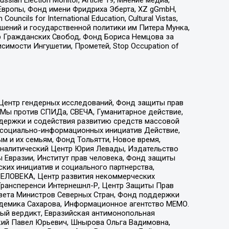
Европы, Фонд имени Фридриха Эберта, XZ gGmbH,
ls for International Education, Cultural Vistas,
ошений и государственной политики им Питера Мунка,
 Гражданских Свобод, Фонд Бориса Немцова за
имости Ингушетии, Прометей, Stop Occupation of
 Центр гендерных исследований, Фонд защиты прав
 Мы против СПИДа, СВЕЧА, Гуманитарное действие,
ддержки и содействия развитию средств массовой
р социально-информационных инициатив Действие,
 и их семьям, Фонд Тольятти, Новое время,
, Аналитический Центр Юрия Левады, Издательство
 Евразии, Институт прав человека, Фонд защиты
ких инициатив и социального партнерства,
ЕЛОВЕКА, Центр развития некоммерческих
 Трансперенси Интернешнл-Р, Центр Защиты Прав
овета Министров Северных Стран, Фонд поддержки
адемика Сахарова, Информационное агентство МЕМО.
ый вердикт, Евразийская антимонопольная
кий Павел Юрьевич, Шнырова Ольга Вадимовна,