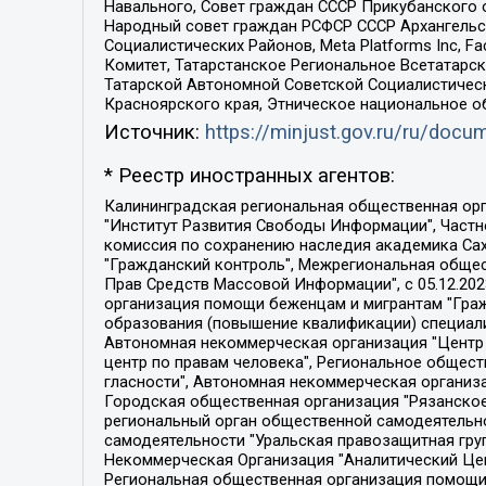
Навального, Совет граждан СССР Прикубанского 
Народный совет граждан РСФСР СССР Архангельск
Социалистических Районов, Meta Platforms Inc, 
Комитет, Татарстанское Региональное Всетатар
Татарской Автономной Советской Социалистическ
Красноярского края, Этническое национальное о
Источник:
https://minjust.gov.ru/ru/doc
* Реестр иностранных агентов:
Калининградская региональная общественная организация "Экозащита!-Женсовет", Фонд содействия защите прав и свобод граждан "Общественный вердикт", Фонд "Институт Развития Свободы Информации", Частное учреждение "Информационное агентство МЕМО. РУ", Региональная общественная организация "Общественная комиссия по сохранению наследия академика Сахарова", Фонд поддержки свободы прессы, Санкт-Петербургская общественная правозащитная организация "Гражданский контроль", Межрегиональная общественная организация "Информационно-просветительский центр "Мемориал", Региональный Фонд "Центр Защиты Прав Средств Массовой Информации", с 05.12.2023 Фонд "Центр Защиты Прав Средств массовой информации", Региональная общественная благотворительная организация помощи беженцам и мигрантам "Гражданское содействие", Негосударственное образовательное учреждение дополнительного профессионального образования (повышение квалификации) специалистов "АКАДЕМИЯ ПО ПРАВАМ ЧЕЛОВЕКА", Свердловская региональная общественная организация "Сутяжник", Автономная некоммерческая организация "Центр независимых социологических исследований", Союз общественных объединений "Российский исследовательский центр по правам человека", Региональное общественное учреждение научно-информационный центр "МЕМОРИАЛ", Некоммерческая организация "Фонд защиты гласности", Автономная некоммерческая организация "Институт прав человека", Городская общественная организация "Екатеринбургское общество "МЕМОРИАЛ", Городская общественная организация "Рязанское историко-просветительское и правозащитное общество "Мемориал" (Рязанский Мемориал), Челябинский региональный орган общественной самодеятельности – женское общественное объединение "Женщины Евразии", Челябинский региональный орган общественной самодеятельности "Уральская правозащитная группа", Фонд содействия защите здоровья и социальной справедливости имени Андрея Рылькова, Автономная Некоммерческая Организация "Аналитический Центр Юрия Левады", Автономная некоммерческая организация социальной поддержки населения "Проект Апрель", Региональная общественная организация помощи женщинам и детям, находящимся в кризисной ситуации "Информационно-методический центр "Анна", Фонд содействия развитию массовых коммуникаций и правовому просвещению "Так-так-Так", Фонд содействия устойчивому развитию "Серебряная тайга", Свердловский региональный общественный фонд социальных проектов "Новое время", "Idel.Реалии", Кавказ.Реалии, Крым.Реалии, Телеканал Настоящее Время, Татаро-башкирская служба Радио Свобода (Azatliq Radiosi), Радио Свободная Европа/Радио Свобода (PCE/PC), "Сибирь.Реалии", "Фактограф", Благотворительный фонд помощи осужденным и их семьям, Автономная некоммерческая организация "Институт глобализации и социальных движений", Фонд "В защиту прав заключенных", Частное учреждение "Центр поддержки и содействия развитию средств массовой информации", Пензенский региональный общественный благотворительный фонд "Гражданский союз", "Север.Реалии", Некоммерческая организация Фонд "Правовая инициатива", 