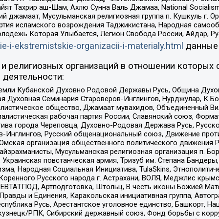
ят Тахрир аш-Шам, Ахлю Сунна Валь Джамаа, National Socialism
ий джамаат, Мусульманская религиозная группа п. Кушкуль г. 
ртия исламского возрождения Таджикистана, Народная самооб
олодёжь Которая Улыбается, Легион Свобода России, Айдар, Р
ie-i-ekstremistskie-organizacii-i-materialy.html
данные
и религиозных организаций в отношении которых 
 деятельности:
земли Кубанской Духовно Родовой Державы Русь, Община Духо
 Духовная Семинария Староверов-Инглингов, Нурджулар, К Бо
листическое общество, Джамаат мувахидов, Объединенный Вил
иалистическая рабочая партия России, Славянский союз, Форма
ива города Череповца, Духовно-Родовая Держава Русь, Русск
-Инглингов, Русский общенациональный союз, Движение против
 Омская организация общественного политического движения Р
йзрахманисты, Мусульманская религиозная организация п. Бо
краинская повстанческая армия, Тризуб им. Степана Бандеры, Бр
зма, Народная Социальная Инициатива, TulaSkins, Этнополитич
оренного Русского народа г. Астрахани, ВОЛЯ, Меджлис крымс
РЕВТАТПОД, Артподготовка, Штольц, В честь иконы Божией Мате
равды и Единения, Каракольская инициативная группа, Автогра
спублика Русь, Арестантское уголовное единство, Башкорт, Наци
окузнецк/РПК, Сибирский державный союз, Фонд борьбы с кор