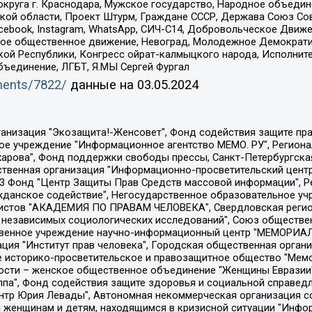
округа г. Краснодара, Мужское государство, Народное объедин
ой области, Проект Штурм, Граждане СССР, Держава Союз Сов
Facebook, Instagram, WhatsApp, СИЧ-С14, Добровольческое Движ
ское общественное движение, Невоград, Молодежное Демократ
ой Республики, Конгресс ойрат-калмыцкого народа, Исполнит
бъединение, ЛГБТ, Я.МЫ Сергей Фургал
uments/7822/
данные на
03.05.2024
Общество с ограниченной ответственностью "Радио Свободная Европа/Радио Свобода", Чешское информационное агентство "MEDIUM-ORIENT", Красноярская региональная общественная организация "Мы против СПИДа", Камалягин Денис Николаевич, Маркелов Сергей Евгеньевич, Пономарев Лев Александрович, Савицкая Людмила Алексеевна, Автономная некоммерческая организация "Центр по работе с проблемой насилия "НАСИЛИЮ.НЕТ", Межрегиональный профессиональный союз работников здравоохранения "Альянс врачей", Юридическое лицо, зарегистрированное в Латвийской Республике, SIA "Medusa Project" (регистрационный номер 40103797863, дата регистрации 10.06.2014), Некоммерческая организация "Фонд по борьбе с коррупцией", Автономная некоммерческая организация "Институт права и публичной политики", Баданин Роман Сергеевич, Гликин Максим Александрович, Железнова Мария Михайловна, Лукьянова Юлия Сергеевна, Маетная Елизавета Витальевна, Маняхин Петр Борисович, Чуракова Ольга Владимировна, Ярош Юлия Петровна, Юридическое лицо "The Insider SIA", зарегистрированное в Риге, Латвийская Республика (дата регистрации 26.06.2015), являющееся администратором доменного имени интернет-издания "The Insider SIA", https://theins.ru, Постернак Алексей Евгеньевич, Рубин Михаил Аркадьевич, Анин Роман Александрович, Юридическое лицо Istories fonds, зарегистрированное в Латвийской Республике (регистрационный номер 50008295751, дата регистрации 24.02.2020), Великовский Дмитрий Александрович, Долинина Ирина Николаевна, Мароховская Алеся Алексеевна, Шлейнов Роман Юрьевич, Шмагун Олеся Валентиновна, Общество с ограниченной ответственностью "Альтаир 2021", Общество с ограниченной ответственностью "Вега 2021", Общество с ограниченной ответственностью "Главный редактор 2021", Общество с ограниченной ответственностью "Ромашки монолит", Важенков Артем Валерьевич, Ивановская областная общественная организация "Центр гендерных исследований", Гурман Юрий Альбертович, Медиапроект "ОВД-Инфо", Егоров Владимир Владимирович, Жилинский Владимир Александрович, Общество с ограниченной ответственностью "ЗП", Иванова София Юрьевна, Карезина Инна Павловна, Кильтау Екатерина Викторовна, Петров Алексей Викторович, Пискунов Сергей Евгеньевич, Смирнов Сергей Сергеевич, Тихонов Михаил Сергеевич, Общество с ограниченной ответственностью "ЖУРНАЛИСТ-ИНОСТРАННЫЙ АГЕНТ", Арапова Галина Юрьевна, Вольтская Татьяна Анатольевна, Американская компания "Mason G.E.S. Anonymous Foundation" (США), являющаяся владельцем интернет-издания https://mnews.world/, Компания "Stichting Bellingcat", зарегистрированная в Нидерландах (дата регистрации 11.07.2018), Захаров Андрей Вячеславович, Клепиковская Екатерина Дмитриевна, Общество с ограниченной ответственностью "МЕМО", Перл Роман Александрович, Симонов Евгений Алексеевич, Соловьева Елена Анатольевна, Сотников Даниил Владимирович, Сурначева Елизавета Дмитриевна, Автономная некоммерческая организация по защите прав человека и информированию населения "Якутия – Наше Мнение", Общество с ограниченной ответственностью "Москоу диджитал медиа", с 26.01.2023 Общество с ограниченной ответственностью "Чайка Белые сады", Ветошкина Валерия Валерьевна, Заговора Максим Александрович, Межрегиональное общественное движение "Российская ЛГБТ - сеть", Оленичев Максим Владимирович, Павлов Иван Юрьевич, Скворцова Елена Сергеевна, Общество с ограниченной ответственностью "Как бы инагент", Кочетков Игорь Викторович, Общество с ограниченной ответственностью "Честные выборы", Еланчик Олег Александрович, Общество с ограниченной ответственностью "Нобелевский призыв", Гималова Регина Эмилевна, Григорьев Андрей Валерьевич, Григорьева Алина Александровна, Ассоциация по содействию защите прав призывников, альтернативнослужащих и военнослужащих "Правозащитная группа "Гражданин.Армия.Право", Хисамова Регина Фаритовна, Автономная некоммерческая организация по реализа