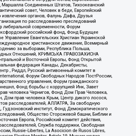
 Маршалла Соединенных Штатов, Тихоокеанский
нтический совет, Человек в беде, Европейский
 извлечения органов, Фалунь Дафа, Друзья
рганизация по расследованию преследований
тр либеральной современности, Форум
 Оксфордский российский фонд, Фонд Будущее
е Управление Евангельских Христиан Украинской
еждународное христианское движение, Всемирный
людению за выборами, Республика Польша,
народных Отношений, КРИМСЬКА ПРАВОЗАХИСНА
ы Центральной и Восточной Европы, Фонд Открытой
иональная федерация Канады, Декабристы,
тр , Риддл, Русский антивоенный комитет в
nternational, Форум Свободных Народов ПостРоссии,
дарственного управления, Форум гражданского
рнешнл, Фонд борьбы с коррупцией Инк, Завет
прав человека Чернигов, Фонд Дом Прав Человека,
н, Дом прав человека Крым, Центр дикого лосося,
стов расследователей, АЛЛАТРА, За свободную
д, Гудзоновский институт, Фонд Демократического
сследований, Общество Сторожевой башни, Библии и
сточная Европа, Российский комитет действия,
-расследователей, Служба поддержки, Свободная
 Russie-Libertes, La Asocicion de Rusos Libres,
an Election Monitor, Article 19, Мнение медиа,