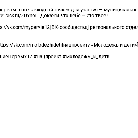
первом шаге: «входной точке» для участия — муниципально
: clck.ru/3UYhoL. Докажи, что небо — это твоё!
ps://vk.com/mypervie12|ВК-сообщества] регионального отде
tps://vk.com/molodezhideti|нацпроекту «Молодёжь и дети»]
иеПервых12 #нацпроект #молодежь_и_дети