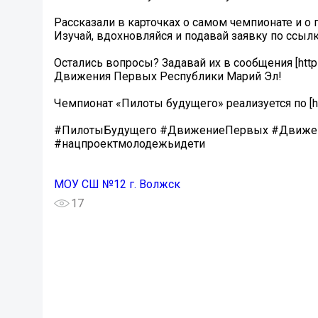
Рассказали в карточках о самом чемпионате и о 
Изучай, вдохновляйся и подавай заявку по ссылке
Остались вопросы? Задавай их в сообщения [htt
Движения Первых Республики Марий Эл!
Чемпионат «Пилоты будущего» реализуется по [ht
#ПилотыБудущего #ДвижениеПервых #Движен
#нацпроектмолодежьидети
МОУ СШ №12 г. Волжск
17