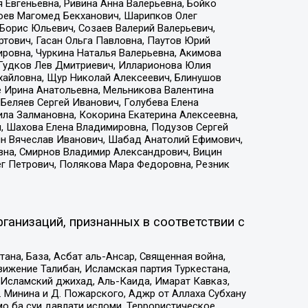
 Евгеньевна, Ривина Анна Валерьевна, Бойко
хоев Магомед Бекханович, Шарипков Олег
Борис Юльевич, Созаев Валерий Валерьевич,
тович, Гасан Ольга Павловна, Паутов Юрий
ровна, Чуркина Наталья Валерьевна, Акимова
 Гудков Лев Дмитриевич, Илларионова Юлия
ихайловна, Щур Николай Алексеевич, Блинушов
е Ирина Анатольевна, Мельникова Валентина
Беляев Сергей Иванович, Голубева Елена
ила Залмановна, Кокорина Екатерина Алексеевна,
, Шахова Елена Владимировна, Подузов Сергей
ин Вячеслав Иванович, Шабад Анатолий Ефимович,
вна, Смирнов Владимир Александрович, Вицин
ег Петрович, Полякова Мара Федоровна, Резник
ганизаций, признанных в соответствии с
на, База, Асбат аль-Ансар, Священная война,
ижение Талибан, Исламская партия Туркестана,
Исламский джихад, Аль-Каида, Имарат Кавказ,
 Минина и Д. Пожарского, Аджр от Аллаха Субхану
о ба суи давлати исломи, Террористическое