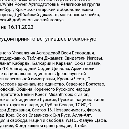
/White Power, Артподготовка, Религиозная группа
Оренбург, Крымско-татарский добровольческий
орона, Дуббайский джамаат, московская ячейка,
усский добровольческий корпус
 на
16.11.2023
судом принято вступившее в законную
вного Управления Асгардской Веси Беловодья,
годержавию, Таблиги Джамаат, Свидетели Иеговы,
айат Кабарды, Балкарии и Карачая, Союз славян,
т-18, Благородный Орден Дьявола, Армия воли
ое национальное единство, Древнерусской
 нелегальной иммиграции, Кровь и Честь, О
усское национальное единство, Северное Братство,
ровский, Община Коренного Русского народа
атство, Белый Крест, Misanthropic division,
еское объединение Русские, Русское национальное
котатарского народа, Рубеж Севера, ТОЙС, О
ри Державная, Сектор 16, Независимость, Фирма,
д Крю, Союз Славянских Сил Руси, Алля-Аят,
я и свобода, Нация и свобода, W.H.С., Фалунь Дафа,
рупцией, Фонд защиты прав граждан, Штабы