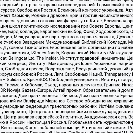
родный центр электоральных исследований, Германский фонд
рсов, Свободная Россия, Всемирный конгресс украинцев, Атла
ект Хармони, Родники дракона, Врачи против насильственного
ию преследования в отношении Фалуньгун в Китае, Всемирная о
ация школ политических исследований при Совете Европы, Цен
мен, Бард колледж, Европейский выбор, Фонд Ходорковского,
едиа, Международное партнерство за права человека, Духовно
ое Учебное Заведение Международный Библейский Колледж, М
ь Духовной Технологии, Европейская сеть организаций по наб
урналистики, IStories fonds, Королевский Институт Между
gcat, Bellingcat Ltd, The Insider, Институт правовой инициатив
инский конгресс, Институт Макдональда-Лорье, Украинская нац
, Свободная пресса, Возрождение, Всеукраинский духовный цен
орум свободной России, Лига Свободных Наций, Transparеncy I
– Solidarus, КрымSOS, Свободный университет, Институт госу
в Тисима и Хабомаи, Съезд народных депутатов, Гринпис Инте
DR Novaja Gazeta-Europe, Алтай проект, Образовательный дом 
зскова, Дом прав человека Тбилиси, Дом прав человека Ерева
едований им Вилфрида Мартенса, Сетевое объединение журнали
Международная федерация транспортных рабочих, ИстЧам Финлан
й университет, Центр восточноевропейских и международных и
, Центр анализа европейской политики, Академическая сеть Во
ю в России, Настоящая Россия, Глобальная сеть журналистов
естфалия, Фонд глобальной помощи, Антивоенный комитет России,
татарский Ресурсный Центр, Глобальный союз IndustriALL, Russi